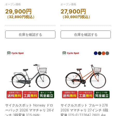
オープン価格
オープン価格
29,900
円
27,900
円
（
32,890
円
税込）
（
30,690
円
税込）
在庫を確認する
在庫を確認する
サイクルスポット Norway ドロ
サイクルスポット フルート276
ーバック 2026 ママチャリ 26イ
2026 ママチャリ 27インチ 6段
ンチ 3段変速 [CS-NW-
変速 [CS-FLT276A] 2601_4w