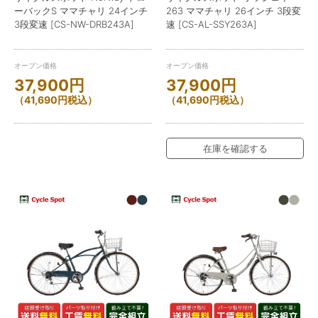
ーバックS ママチャリ 24インチ
263 ママチャリ 26インチ 3段変
3段変速 [CS-NW-DRB243A]
速 [CS-AL-SSY263A]
オープン価格
オープン価格
37,900
円
37,900
円
（
41,690
円
税込）
（
41,690
円
税込）
在庫を確認する