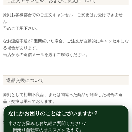
ご注文キャンセル、およびご変更について
原則お客様都合でのご注文キャンセル、ご変更はお受けできませ
ん。
予めご了承下さい。
なお連絡不通が1週間続いた場合、ご注文が自動的にキャンセルにな
る場合があります。
当店からの返信メールを必ずご確認ください。
返品交換について
原則として初期不良品、または間違った商品が到着した場合の返
品・交換は承っております。
それ以外については、ご対応致しかねます。
なにかお困りのことはございますか？
※製造上の欠陥が発覚し、同一商品が確保できない際は、返品・返
金のご対応となります。
小さなお悩みもお気軽に質問ください♪
「街乗り自転車のオススメを教えて」