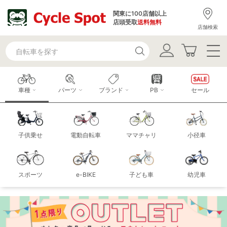
関東に100店舗以上
店頭受取
送料無料
店舗検索
車種
パーツ
ブランド
PB
セール
子供乗せ
電動自転車
ママチャリ
小径車
スポーツ
e-BIKE
子ども車
幼児車