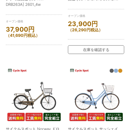
DRB263A] 2601_4w
オープン価格
オープン価格
23,900
円
37,900
円
（
26,290
円
税込）
（
41,690
円
税込）
在庫を確認する
サイクルスポット Norway ドロ
サイクルスポット サッシェイ