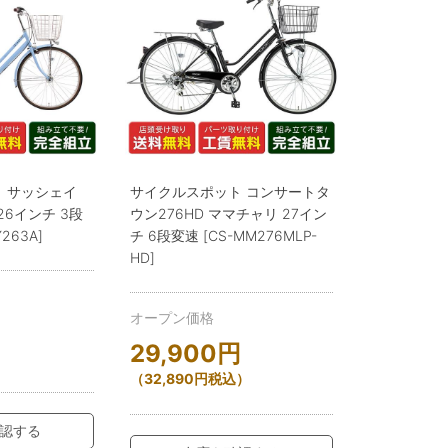
 サッシェイ
サイクルスポット コンサートタ
26インチ 3段
ウン276HD ママチャリ 27イン
Y263A]
チ 6段変速 [CS-MM276MLP-
HD]
オープン価格
29,900
円
）
（
32,890
円
税込）
認する