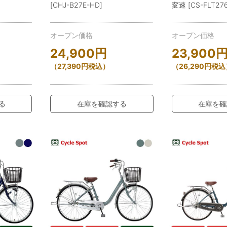
[CHJ-B27E-HD]
変速 [CS-FLT276
オープン価格
オープン価格
24,900
円
23,900
（
27,390
円
税込）
（
26,290
円
税込
る
在庫を確認する
在庫を確