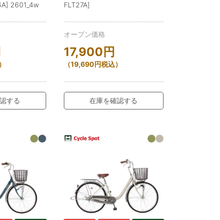
A] 2601_4w
FLT27A]
オープン価格
円
17,900
円
）
（
19,690
円
税込）
認する
在庫を確認する