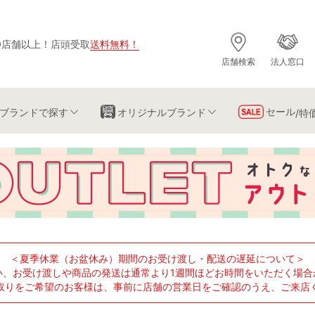
0店舗以上
！
店頭受取
送料無料
！
店舗検索
法人窓口
セール
ブランド
で探す
オリジナルブランド
/特
＜夏季休業（お盆休み）期間のお受け渡し・配送の遅延について＞
い、お受け渡しや商品の発送は通常より1週間ほどお時間をいただく場合
取りをご希望のお客様は、事前に店舗の営業日をご確認のうえ、ご来店