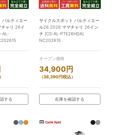
 パルティエー
サイクルスポット パルティエー
ママチャリ 26イ
ル26 2026 ママチャリ 26イン
-AL-
チ [CS-AL-PTE26HDA]
C202615
NC202615
オープン価格
円
34,900
円
）
（
38,390
円
税込）
認する
在庫を確認する