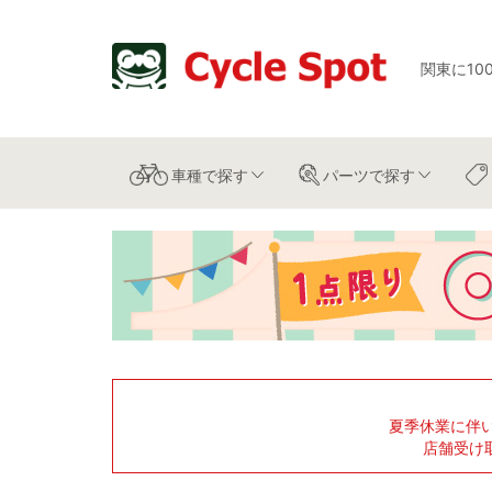
関東に10
車種
で探す
パーツ
で探す
夏季休業に伴
店舗受け