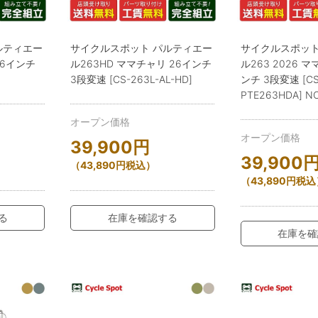
ルティエー
サイクルスポット パルティエー
サイクルスポット
26インチ
ル263HD ママチャリ 26インチ
ル263 2026 
3段変速 [CS-263L-AL-HD]
ンチ 3段変速 [CS
PTE263HDA] N
オープン価格
オープン価格
39,900
円
39,900
（
43,890
円
税込）
（
43,890
円
税込
る
在庫を確認する
在庫を確