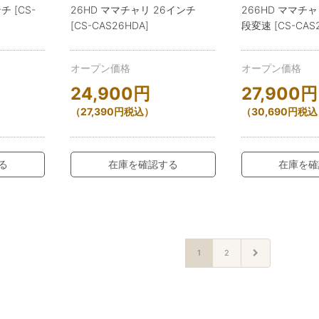
チ [CS-
26HD ママチャリ 26インチ
266HD ママチャ
[CS-CAS26HDA]
段変速 [CS-CAS
オープン価格
オープン価格
24,900
円
27,900
円
（
27,390
円
税込）
（
30,690
円
税込
る
在庫を確認する
在庫を確
1
2