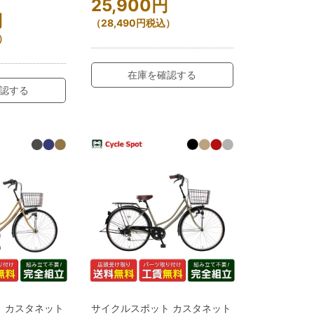
25,900
円
円
（
28,490
円
税込）
）
在庫を確認する
認する
 カスタネット
サイクルスポット カスタネット