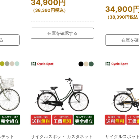
34,900
円
34,900
（
38,390
円
税込）
（
38,390
円
税込
在庫を確認する
る
在庫を確
ルテット
サイクルスポット カスタネット
サイクルスポット