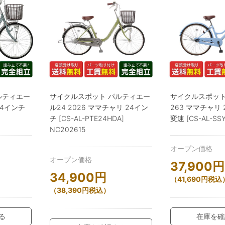
ルティエー
サイクルスポット パルティエー
サイクルスポット
24インチ
ル24 2026 ママチャリ 24イン
263 ママチャリ 
チ [CS-AL-PTE24HDA]
変速 [CS-AL-SS
NC202615
オープン価格
オープン価格
37,900
円
34,900
円
（
41,690
円
税込
（
38,390
円
税込）
る
在庫を確