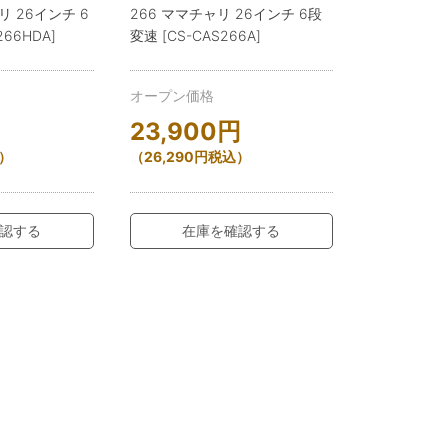
リ 26インチ 6
266 ママチャリ 26インチ 6段
266HDA]
変速 [CS-CAS266A]
オープン価格
23,900
円
）
（
26,290
円
税込）
認する
在庫を確認する