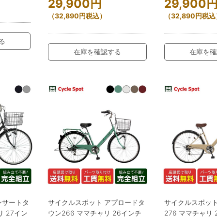
29,900
円
29,900
（
32,890
円
税込）
（
32,890
円
税込
る
在庫を確認する
在庫を確
ンサートタ
サイクルスポット アプロードタ
サイクルスポット
リ 27イン
ウン266 ママチャリ 26インチ
276 ママチャリ 