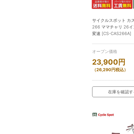
サイクルスポット カ
266 ママチャリ 26イ
変速 [CS-CAS266A]
オープン価格
23,900
円
（
26,290
円
税込）
在庫を確認す