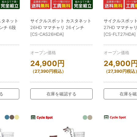
スタネット
サイクルスポット カスタネット
サイクルスポット
ンチ 6段
26HD ママチャリ 26インチ
27HD ママチャリ
[CS-CAS26HDA]
[CS-FLT27HDA]
オープン価格
オープン価格
24,900
円
24,900
（
27,390
円
税込）
（
27,390
円
税込
る
在庫を確認する
在庫を確