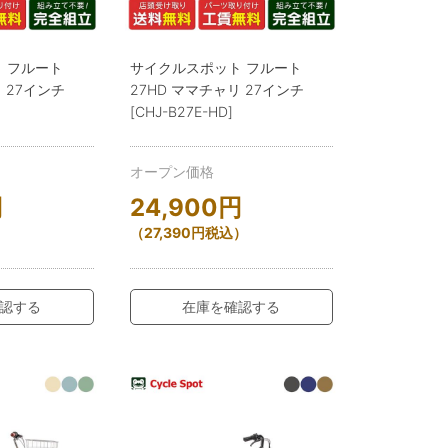
 フルート
サイクルスポット フルート
 27インチ
27HD ママチャリ 27インチ
[CHJ-B27E-HD]
オープン価格
円
24,900
円
）
（
27,390
円
税込）
認する
在庫を確認する