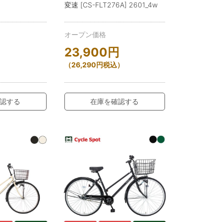
変速 [CS-FLT276A] 2601_4w
オープン価格
23,900
円
）
（
26,290
円
税込）
認する
在庫を確認する