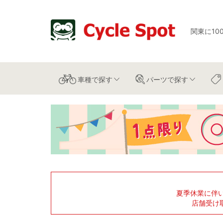
関東に10
車種
で探す
パーツ
で探す
夏季休業に伴
店舗受け