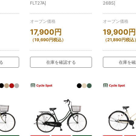
FLT27A]
26BS]
オープン価格
オープン価格
17,900
円
19,900
円
（
19,690
円
税込）
（
21,890
円
税込
る
在庫を確認する
在庫を確