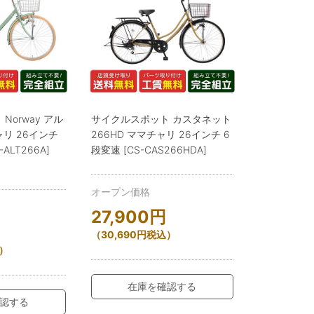
Norway アル
サイクルスポット カスタネット
ャリ 26インチ
266HD ママチャリ 26インチ 6
ALT266A]
段変速 [CS-CAS266HDA]
オープン価格
27,900
円
（
30,690
円
税込）
）
在庫を確認する
認する