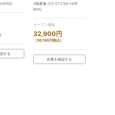
6HDRA]
6段変速 [CS-ST276E-HDR
BAA]
オープン価格
32,900
円
）
（
36,190
円
税込）
認する
在庫を確認する