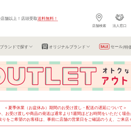
0店舗以上
！
店頭受取
送料無料
！
店舗検索
法人窓口
セール
ブランド
で探す
オリジナルブランド
/特
＜夏季休業（お盆休み）期間のお受け渡し・配送の遅延について＞
い、お受け渡しや商品の発送は通常より1週間ほどお時間をいただく場合
取りをご希望のお客様は、事前に店舗の営業日をご確認のうえ、ご来店