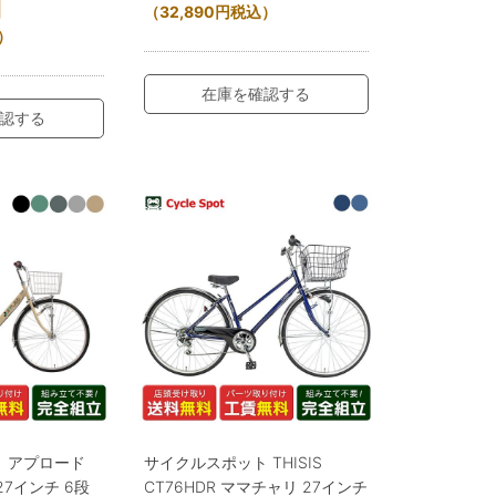
円
（
32,890
円
税込）
）
在庫を確認する
認する
 アプロード
サイクルスポット THISIS
27インチ 6段
CT76HDR ママチャリ 27インチ