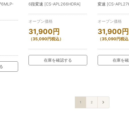
76MLP-
6段変速 [CS-APL266HDRA]
変速 [CS-APL27
オープン価格
オープン価格
31,900
円
31,900
円
（
35,090
円
税込）
（
35,090
円
税込
在庫を確認する
在庫を確
る
1
2