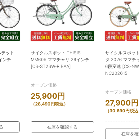
ルテット
サイクルスポット THISIS
サイクルスポット 
6インチ
MM60R ママチャリ 26インチ
タ 2026 ママチ
[CS-ST26W-R BAA]
6段変速 [CS-NW-
NC202615
オープン価格
オープン価格
25,900
円
27,900
円
（
28,490
円
税込）
（
30,690
円
税込
る
在庫を確認する
在庫を確