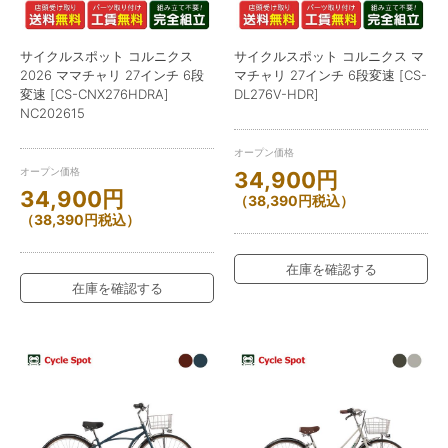
サイクルスポット コルニクス
サイクルスポット コルニクス マ
2026 ママチャリ 27インチ 6段
マチャリ 27インチ 6段変速 [CS-
変速 [CS-CNX276HDRA]
DL276V-HDR]
NC202615
オープン価格
オープン価格
34,900
円
34,900
円
（
38,390
円
税込）
（
38,390
円
税込）
在庫を確認する
在庫を確認する