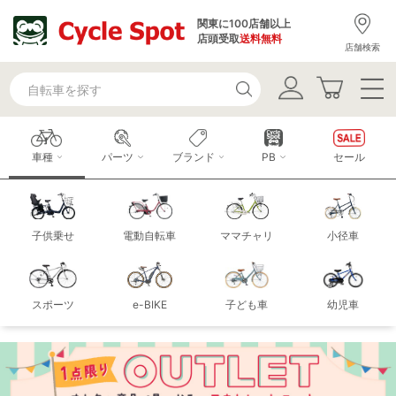
関東に100店舗以上
店頭受取
送料無料
店舗検索
車種
パーツ
ブランド
PB
セール
子供乗せ
電動自転車
ママチャリ
小径車
スポーツ
e-BIKE
子ども車
幼児車