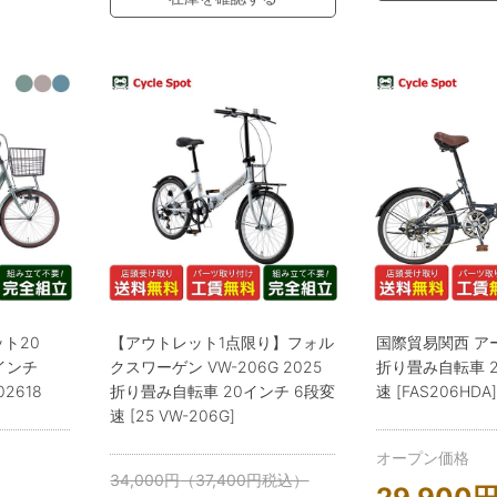
ト20
【アウトレット1点限り】フォル
国際貿易関西 ア
0インチ
クスワーゲン VW-206G 2025
折り畳み自転車 2
02618
折り畳み自転車 20インチ 6段変
速 [FAS206HDA]
速 [25 VW-206G]
オープン価格
34,000
円
（
37,400
円
税込）