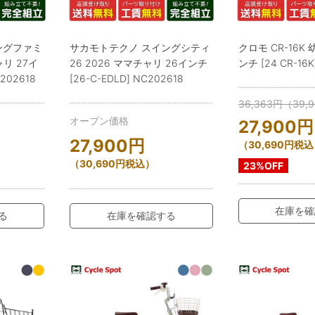
ングファミ
サカモトテクノ スイングシティ
クロモ CR-16K
ャリ 27イ
26 2026 ママチャリ 26インチ
ンチ [24 CR-16K
C202618
[26-C-EDLD] NC202618
36,363
円
（
39,
オープン価格
27,900
円
27,900
円
（
30,690
円
税込
（
30,690
円
税込）
23%OFF
在庫を確
る
在庫を確認する