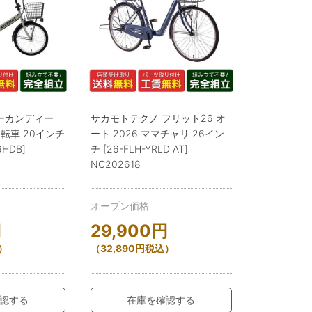
ーカンディー
サカモトテクノ フリット26 オ
自転車 20インチ
ート 2026 ママチャリ 26イン
6HDB]
チ [26-FLH-YRLD AT]
NC202618
オープン価格
円
29,900
円
）
（
32,890
円
税込）
認する
在庫を確認する