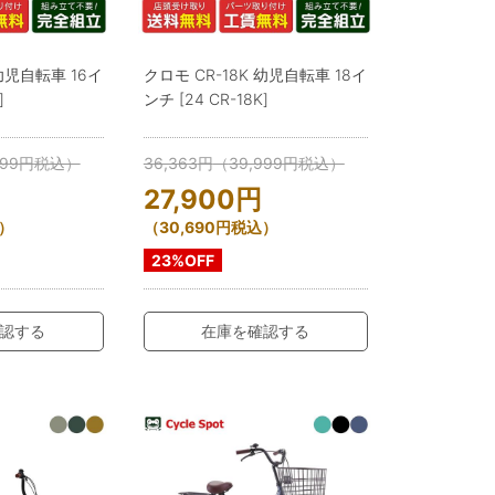
 幼児自転車 16イ
クロモ CR-18K 幼児自転車 18イ
]
ンチ [24 CR-18K]
999
円
税込）
36,363
円
（
39,999
円
税込）
27,900
円
）
（
30,690
円
税込）
23%OFF
認する
在庫を確認する