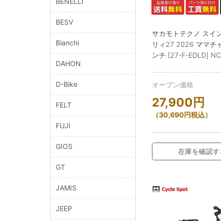
BENELLI
BESV
サカモトテクノ スイ
Bianchi
リィ27 2026 ママチ
ンチ [27-F-EDLD] N
DAHON
D-Bike
オープン価格
27,900
円
FELT
（
30,690
円
税込）
FUJI
GIOS
在庫を確認す
GT
JAMIS
JEEP