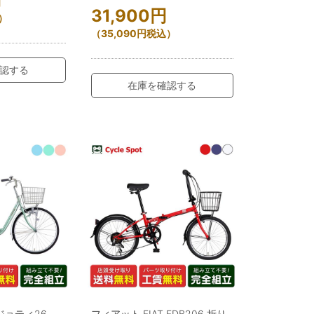
円
31,900
円
）
（
35,090
円
税込）
認する
在庫を確認する
ジョティ26
フィアット FIAT FDB206 折り