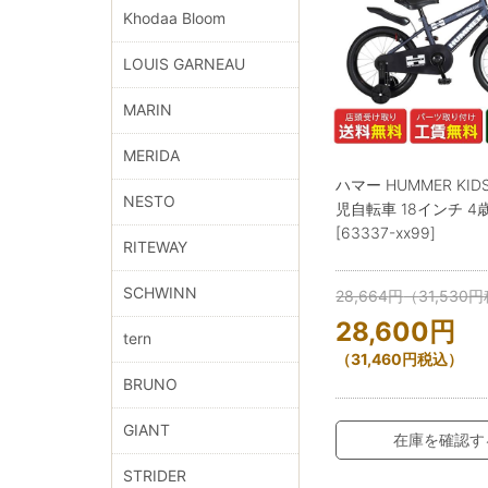
Khodaa Bloom
LOUIS GARNEAU
MARIN
MERIDA
ハマー HUMMER KIDS
NESTO
児自転車 18インチ 4
[63337-xx99]
RITEWAY
SCHWINN
28,664
円
（
31,530
円
28,600
円
tern
（
31,460
円
税込）
BRUNO
GIANT
在庫を確認す
STRIDER