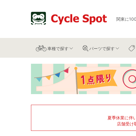
関東に10
車種
で探す
パーツ
で探す
夏季休業に伴
店舗受け