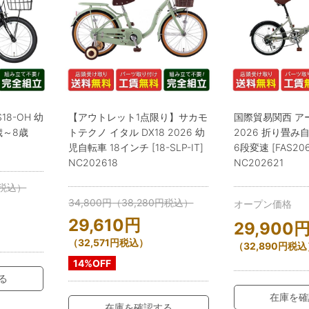
18-OH 幼
【アウトレット1点限り】サカモ
国際貿易関西 ア
歳～8歳
トテクノ イタル DX18 2026 幼
2026 折り畳み
児自転車 18インチ [18-SLP-IT]
6段変速 [FAS20
NC202618
NC202621
税込）
34,800
円
（
38,280
円
税込）
オープン価格
29,610
円
29,900
（
32,571
円
税込）
（
32,890
円
税込
14%OFF
る
在庫を確
在庫を確認する