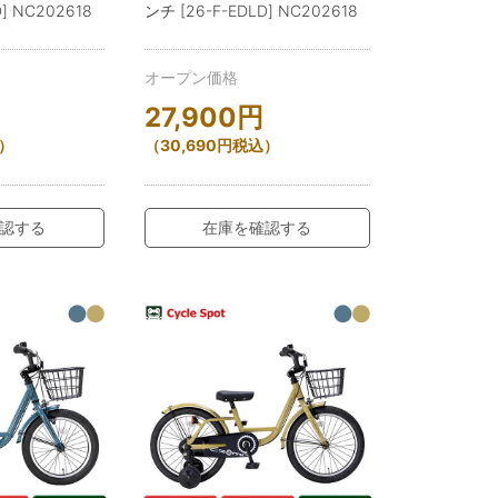
] NC202618
ンチ [26-F-EDLD] NC202618
オープン価格
27,900
円
）
（
30,690
円
税込）
認する
在庫を確認する