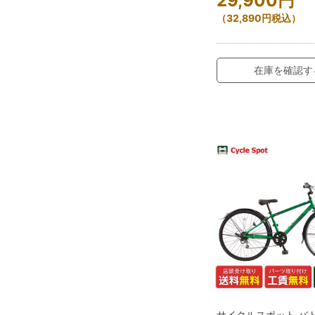
29,900
円
（
32,890
円
税込）
在庫を確認す
サイクルスポット バ