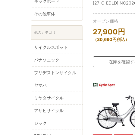
キックボード
[27-C-EDLD] NC202
その他車体
オープン価格
27,900
円
他のカテゴリ
（
30,690
円
税込）
サイクルスポット
パナソニック
在庫を確認す
ブリヂストンサイクル
ヤマハ
ミヤタサイクル
アサヒサイクル
ジック