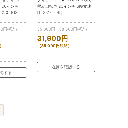
 26インチ
畳み自転車 20インチ 6段変速
NC202618
[12231-xx99]
30
円
税込）
35,000
円
（
38,500
円
税込）
31,900
円
）
（
35,090
円
税込）
在庫を確認する
認する