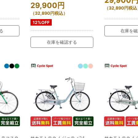
29,900
29,900
円
（
32,890
円
税込
（
32,890
円
税込）
12%OFF
る
在庫を確
在庫を確認する
トラコスタ
サカモトテクノ ジョティ24
サカモトテクノ 