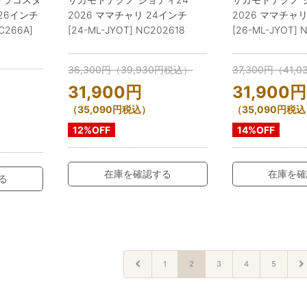
 26インチ
2026 ママチャリ 24インチ
2026 ママチャリ
C266A]
[24-ML-JYOT] NC202618
[26-ML-JYOT] 
36,300
円
（
39,930
円
税込）
37,300
円
（
41,0
31,900
円
31,900
円
（
35,090
円
税込）
（
35,090
円
税込
12%OFF
14%OFF
在庫を確認する
在庫を確
る
1
2
3
4
5