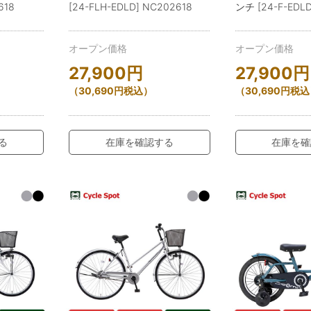
618
[24-FLH-EDLD] NC202618
ンチ [24-F-EDLD
オープン価格
オープン価格
27,900
円
27,900
円
（
30,690
円
税込）
（
30,690
円
税込
る
在庫を確認する
在庫を確