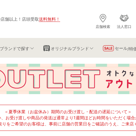
0店舗以上
！
店頭受取
送料無料
！
店舗検索
法人窓口
セール
ブランド
で探す
オリジナルブランド
/特
＜夏季休業（お盆休み）期間のお受け渡し・配送の遅延について＞
い、お受け渡しや商品の発送は通常より1週間ほどお時間をいただく場合
取りをご希望のお客様は、事前に店舗の営業日をご確認のうえ、ご来店