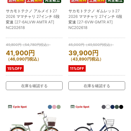
サカモトテクノ アルメイト27
サカモトテクノ ギムレット27
2026 ママチャリ 27インチ 6段
2026 ママチャリ 27インチ 6段
変速 [27-6ALVW-AMTR AT]
変速 [27-6VW-GMTR AT]
NC202618
NC202618
49,800
円
（
54,780
円
税込）
45,000
円
（
49,500
円
税込）
41,900
円
39,900
円
（
46,090
円
税込）
（
43,890
円
税込）
15%OFF
11%OFF
在庫を確認する
在庫を確認する