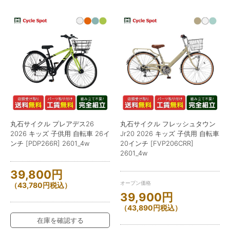
丸石サイクル プレアデス26
丸石サイクル フレッシュタウン
2026 キッズ 子供用 自転車 26イ
Jr20 2026 キッズ 子供用 自転車
ンチ [PDP266R] 2601_4w
20インチ [FVP206CRR]
2601_4w
39,800
円
オープン価格
（
43,780
円
税込）
39,900
円
（
43,890
円
税込）
在庫を確認する