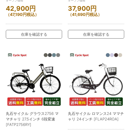
オープン価格
オープン価格
42,900
円
37,900
円
（
47,190
円
税込）
（
41,690
円
税込）
在庫を確認する
在庫を確認する
丸石サイクル グラウス2756 マ
丸石サイクル ロマンス24 ママチ
マチャリ 27.5インチ 6段変速
ャリ 24インチ [FLAP24ROA]
[FATP2756RY]