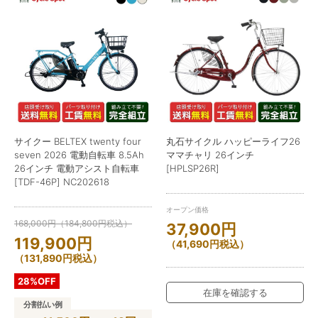
サイクー BELTEX twenty four
丸石サイクル ハッピーライフ26
seven 2026 電動自転車 8.5Ah
ママチャリ 26インチ
26インチ 電動アシスト自転車
[HPLSP26R]
[TDF-46P] NC202618
オープン価格
168,000
円
（
184,800
円
税込）
37,900
円
119,900
円
（
41,690
円
税込）
（
131,890
円
税込）
28%OFF
在庫を確認する
分割払い例