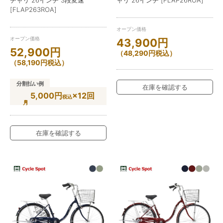
[FLAP263ROA]
オープン価格
オープン価格
43,900
円
52,900
円
（
48,290
円
税込）
（
58,190
円
税込）
分割払い例
在庫を確認する
5,000円
×12回
税込
在庫を確認する