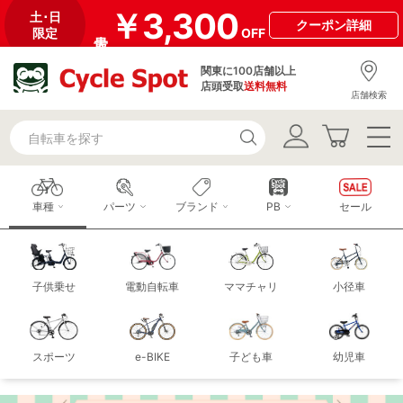
￥3,300
土･日
クーポン
詳細
限定
OFF
関東に100店舗以上
店頭受取
送料無料
店舗検索
車種
パーツ
ブランド
PB
セール
子供乗せ
電動自転車
ママチャリ
小径車
スポーツ
e-BIKE
子ども車
幼児車