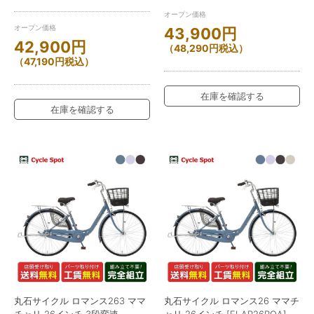
オープン価格
オープン価格
43,900
円
42,900
円
（
48,290
円
税込）
（
47,190
円
税込）
在庫を確認する
在庫を確認する
丸石サイクル ロマンス263 ママ
丸石サイクル ロマンス26 ママチ
チャリ 26インチ 3段変速
ャリ 26インチ [FLAP26ROA]