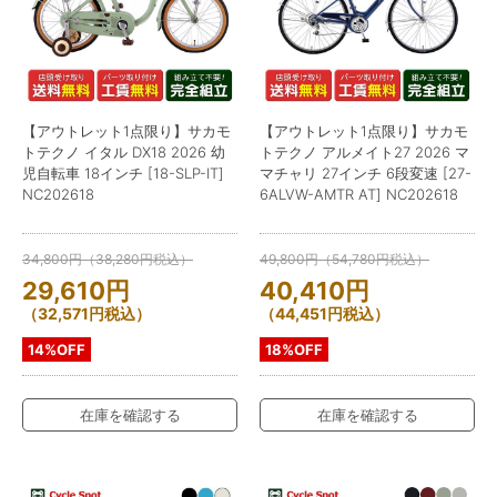
【アウトレット1点限り】サカモ
【アウトレット1点限り】サカモ
トテクノ イタル DX18 2026 幼
トテクノ アルメイト27 2026 マ
児自転車 18インチ [18-SLP-IT]
マチャリ 27インチ 6段変速 [27-
NC202618
6ALVW-AMTR AT] NC202618
34,800
円
（
38,280
円
税込）
49,800
円
（
54,780
円
税込）
29,610
円
40,410
円
（
32,571
円
税込）
（
44,451
円
税込）
14%OFF
18%OFF
在庫を確認する
在庫を確認する