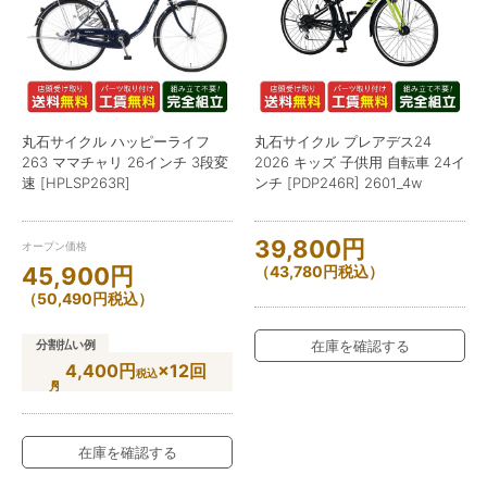
丸石サイクル ハッピーライフ
丸石サイクル プレアデス24
263 ママチャリ 26インチ 3段変
2026 キッズ 子供用 自転車 24イ
速 [HPLSP263R]
ンチ [PDP246R] 2601_4w
39,800
円
オープン価格
45,900
円
（
43,780
円
税込）
（
50,490
円
税込）
分割払い例
在庫を確認する
4,400円
×12回
税込
在庫を確認する