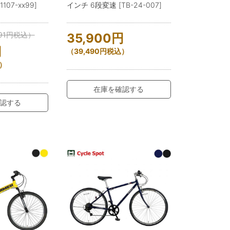
107-xx99]
インチ 6段変速 [TB-24-007]
91
円
税込）
35,900
円
円
（
39,490
円
税込）
）
在庫を確認する
認する