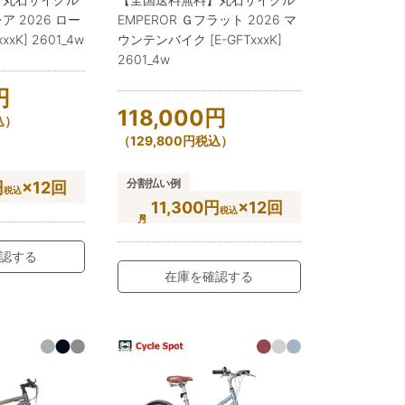
ア 2026 ロー
EMPEROR Ｇフラット 2026 マ
xxK] 2601_4w
ウンテンバイク [E-GFTxxxK]
2601_4w
円
118,000
円
込）
（
129,800
円
税込）
分割払い例
円
×12回
税込
11,300円
×12回
税込
認する
在庫を確認する