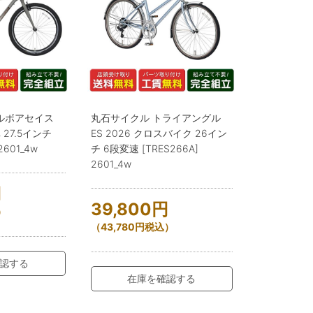
ルボアセイス
丸石サイクル トライアングル
 27.5インチ
ES 2026 クロスバイク 26イン
2601_4w
チ 6段変速 [TRES266A]
2601_4w
円
39,800
円
）
（
43,780
円
税込）
認する
在庫を確認する