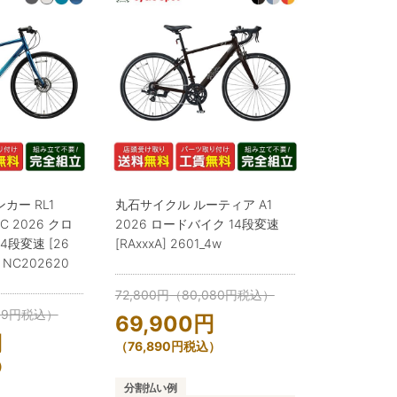
カー RL1
丸石サイクル ルーティア A1
IC 2026 クロ
2026 ロードバイク 14段変速
4段変速 [26
[RAxxxA] 2601_4w
] NC202620
72,800
円
（
80,080
円
税込）
99
円
税込）
69,900
円
円
（
76,890
円
税込）
）
分割払い例