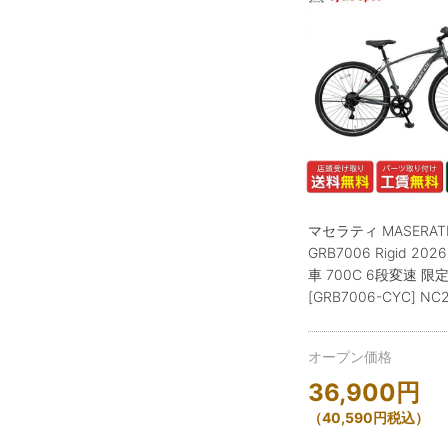
マセラティ MASERAT
GRB7006 Rigid 20
車 700C 6段変速 限
[GRB7006-CYC] NC
オープン価格
36,900
円
（
40,590
円
税込）