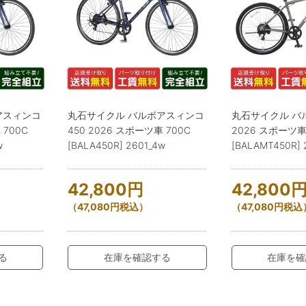
アスィンコ
丸石サイクル バルボアスィンコ
丸石サイクル バ
 700C
450 2026 スポーツ車 700C
2026 スポーツ車
w
[BALA450R] 2601_4w
[BALAMT450R] 
42,800
円
42,800
（
47,080
円
税込）
（
47,080
円
税込
る
在庫を確認する
在庫を確