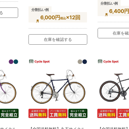
分割払い例
分割払い例
6,400
る
6,000円
×12回
税込
在庫を確
在庫を確認する
石サイクル
【全国送料無料】丸石サイクル
【全国送料無料