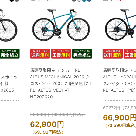
I
店頭受取限定 アンカー RL1
店頭受取限定 アン
26 スポーツ
ALTUS MECHANICAL 2026 ク
ALTUS HYDRAU
定仕様
ロスバイク 700C 24段変速 [26
スバイク 700C 2
202625
RL1 ALTUS MECHA]
RL1 ALTUS HYD
NC202620
67,272
円
（
73,9
63,636
円
（
69,999
円
税込）
66,900
62,900
円
（
73,590
円
税込
（
69,190
円
税込）