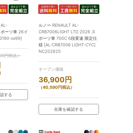
AL-
ルノー RENAULT AL-
 スポーツ車 26イ
CRB7006LIGHT LTD 2026 ス
190-xx99]
ポーツ車 700C 6段変速 限定仕
様 [AL-CRB7006 LIGHT-CYC]
NC202625
00
円
税込）
円
オープン価格
）
36,900
円
（
40,590
円
税込）
認する
在庫を確認する