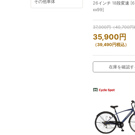
その他車体
26インチ 18段変速 [68
xx99]
37,000
円
（
40,700
円
35,900
円
（
39,490
円
税込）
在庫を確認す