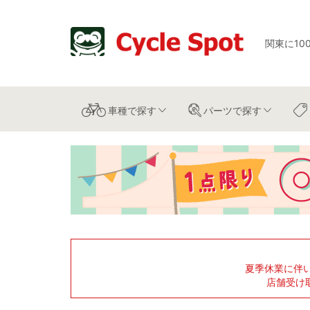
関東に10
車種
で探す
パーツ
で探す
夏季休業に伴
店舗受け