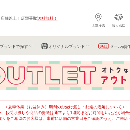
0店舗以上
！
店頭受取
送料無料
！
店舗検索
法人窓口
セール
ブランド
で探す
オリジナルブランド
/特
＜夏季休業（お盆休み）期間のお受け渡し・配送の遅延について＞
い、お受け渡しや商品の発送は通常より1週間ほどお時間をいただく場合
取りをご希望のお客様は、事前に店舗の営業日をご確認のうえ、ご来店