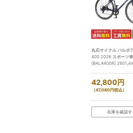
丸石サイクル バルボ
400 2026 スポーツ車
[BALA400R] 2601_4
42,800
円
（
47,080
円
税込）
在庫を確認す