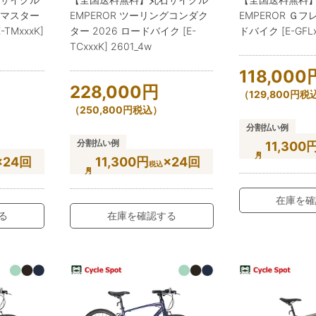
グマスター
EMPEROR ツーリングコンダク
EMPEROR Ｇフレ
TMxxxK]
ター 2026 ロードバイク [E-
ドバイク [E-GFLx
TCxxxK] 2601_4w
118,000
228,000
円
（
129,800
円
税
（
250,800
円
税込）
分割払い例
分割払い例
11,300
×24回
11,300円
×24回
税込
在庫を確
る
在庫を確認する