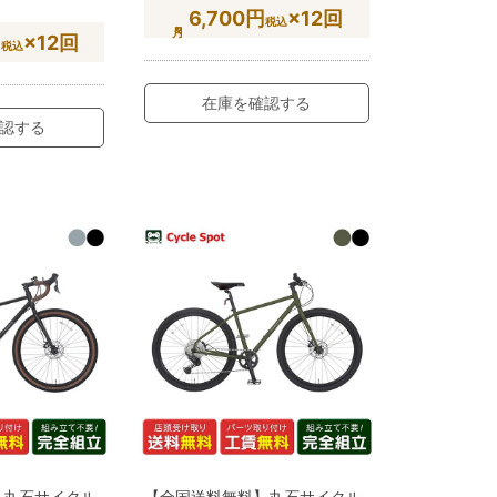
6,700円
×12回
税込
円
×12回
税込
在庫を確認する
認する
】丸石サイクル
【全国送料無料】丸石サイクル