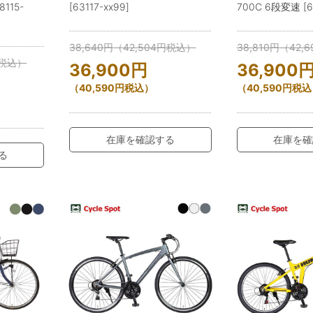
115-
[63117-xx99]
700C 6段変速 [61
38,640
円
（
42,504
円
税込）
38,810
円
（
42,6
税込）
36,900
円
36,900
（
40,590
円
税込）
（
40,590
円
税込
在庫を確認する
在庫を確
る