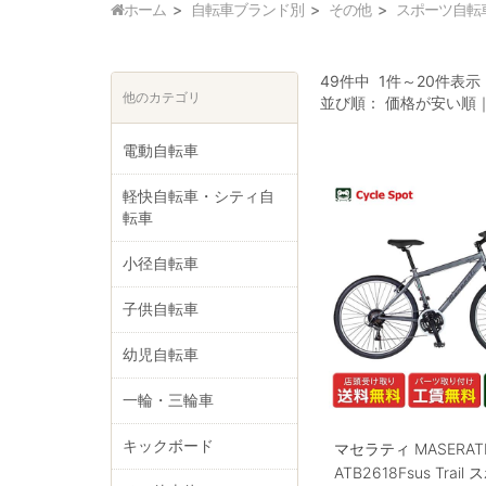
ホーム
自転車ブランド別
その他
スポーツ自転
49件中 1件～20件表示
他のカテゴリ
並び順：
価格が安い順
電動自転車
軽快自転車・シティ自
転車
小径自転車
子供自転車
幼児自転車
一輪・三輪車
キックボード
マセラティ MASERAT
ATB2618Fsus Trai