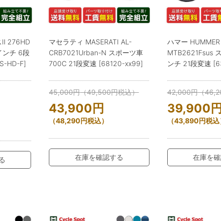
 276HD
マセラティ MASERATI AL-
ハマー HUMMER 
インチ 6段
CRB7021Urban-N スポーツ車
MTB2621Fsus
S-HD-F]
700C 21段変速 [68120-xx99]
ンチ 21段変速 [63
45,000
円
（
49,500
円
税込）
42,000
円
（
46,2
43,900
円
39,900
（
48,290
円
税込）
（
43,890
円
税込
在庫を確認する
在庫を確
る