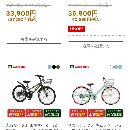
36,000
円
（
39,600
円
税込）
41,800
円
（
45,980
円
税込）
33,900
円
36,900
円
（
37,290
円
税込）
（
40,590
円
税込）
11%OFF
在庫を確認する
在庫を確認する
丸石サイクル エキサイター22
サカモトテクノ ギムレットジュ