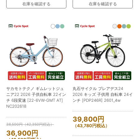
在庫を確認する
在庫を確認する
サカモトテクノ ギムレットジュ
丸石サイクル プレアデス24
ニア22 2026 子供自転車 22イン
2026 キッズ 子供用 自転車 24イ
チ 6段変速 [22-6VW-GMT AT]
ンチ [PDP246R] 2601_4w
NC202618
39,800
円
38,500
円
（
42,350
円
税込）
（
43,780
円
税込）
36,900
円