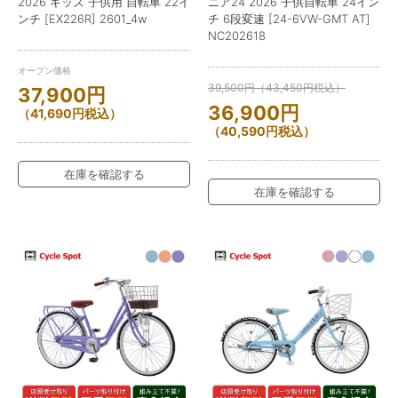
2026 キッズ 子供用 自転車 22イ
ニア24 2026 子供自転車 24イン
ンチ [EX226R] 2601_4w
チ 6段変速 [24-6VW-GMT AT]
NC202618
オープン価格
39,500
円
（
43,450
円
税込）
37,900
円
36,900
円
（
41,690
円
税込）
（
40,590
円
税込）
在庫を確認する
在庫を確認する