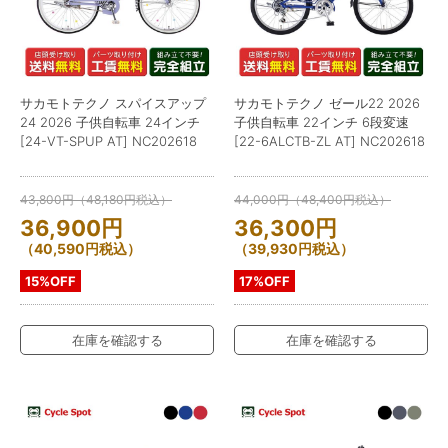
サカモトテクノ スパイスアップ
サカモトテクノ ゼール22 2026
24 2026 子供自転車 24インチ
子供自転車 22インチ 6段変速
[24-VT-SPUP AT] NC202618
[22-6ALCTB-ZL AT] NC202618
43,800
円
（
48,180
円
税込）
44,000
円
（
48,400
円
税込）
36,900
円
36,300
円
（
40,590
円
税込）
（
39,930
円
税込）
15%OFF
17%OFF
在庫を確認する
在庫を確認する