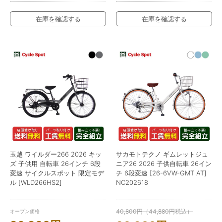
在庫を確認する
在庫を確認する
玉越 ワイルダー266 2026 キッ
サカモトテクノ ギムレットジュ
ズ 子供用 自転車 26インチ 6段
ニア26 2026 子供自転車 26イン
変速 サイクルスポット 限定モデ
チ 6段変速 [26-6VW-GMT AT]
ル [WLD266HS2]
NC202618
40,800
円
（
44,880
円
税込）
オープン価格