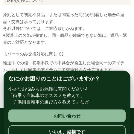
原則として初期不良品、または間違った商品が到着した場合の返
品・交換は承っております。
それ以外については、ご対応致しかねます。
※製造上の欠陥が発覚し、同一商品が確保できない際は、返品・返
金のご対応となります。
【パーツのみ交換対応に関して】
輸送中での傷、初期不良での不具合が発生した場合同一のアイテ
ム、もしくは同等のアイテムにて交換対応させて頂きます。
その場合該当部品を着払いにて返送して頂く必要が御座いますので
なにかお困りのことはございますか？
予めご了承ください。
小さなお悩みもお気軽に質問ください♪
「街乗り自転車のオススメを教えて」
「子供用自転車の選び方を教えて」など
お問い合わせ
総合自転車専門店 サイクルスポット ル・サイク
いいえ、結構です