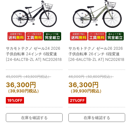
サカモトテクノ ゼール24 2026
サカモトテクノ ゼール26 2026
子供自転車 24インチ 6段変速
子供自転車 26インチ 6段変速
[24-6ALCTB-ZL AT] NC202618
[26-6ALCTB-ZL AT] NC202618
45,000
円
（
49,500
円
税込）
46,000
円
（
50,600
円
税込）
36,300
円
36,300
円
（
39,930
円
税込）
（
39,930
円
税込）
19%OFF
21%OFF
在庫を確認する
在庫を確認する