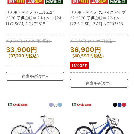
サカモトテクノ シェルム24
サカモトテクノ スパイスアップ
2026 子供自転車 24インチ [24-
22 2026 子供自転車 22インチ
LLC-SCM] NC202618
[22-VT-SPUP AT] NC202618
37,000
円
（
40,700
円
税込）
42,800
円
（
47,080
円
税込）
33,900
円
36,900
円
（
37,290
円
税込）
（
40,590
円
税込）
13%OFF
在庫を確認する
在庫を確認する