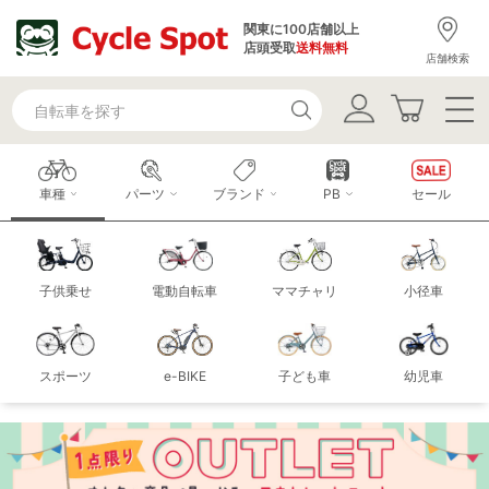
関東に100店舗以上
店頭受取
送料無料
店舗検索
車種
パーツ
ブランド
PB
セール
子供乗せ
電動自転車
ママチャリ
小径車
スポーツ
e-BIKE
子ども車
幼児車