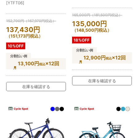
[YTFT06]
165,000
円
（
181,500
円
税込）
152,700
円
（
167,970
円
税込）
135,000
円
137,430
円
（
148,500
円
税込）
（
151,173
円
税込）
18%OFF
10%OFF
分割払い例
分割払い例
12,900円
×12回
税込
13,100円
×12回
税込
在庫を確認する
在庫を確認する