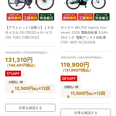
【アウトレット1点限り】ミヤタ
サイクー BELTEX twenty four
サイクル EX-CROSS e Eバイク
seven 2026 電動自転車 8.5Ah
7Ah 700C [VBEC432]
26インチ 電動アシスト自転車
[TDF-46P] NC202618
160,000
円
（
176,000
円
税込）
168,000
円
（
184,800
円
税込）
131,310
円
119,900
円
（
144,441
円
税込）
（
131,890
円
税込）
17%OFF
28%OFF
分割払い例
分割払い例
12,500円
×12回
税込
11,500円
×12回
税込
在庫を確認する
在庫を確認する