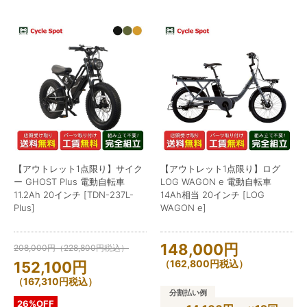
【アウトレット1点限り】サイク
【アウトレット1点限り】ログ
ー GHOST Plus 電動自転車
LOG WAGON e 電動自転車
11.2Ah 20インチ [TDN-237L-
14Ah相当 20インチ [LOG
Plus]
WAGON e]
148,000
円
208,000
円
（
228,800
円
税込）
（
162,800
円
税込）
152,100
円
（
167,310
円
税込）
分割払い例
26%OFF