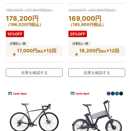
198,000
円
（
217,800
円
税込）
228,000
円
（
250,800
円
税込）
178,200
円
169,000
円
（
196,020
円
税込）
（
185,900
円
税込）
10%OFF
25%OFF
分割払い例
分割払い例
17,000円
×12回
16,200円
×12回
税込
税込
在庫を確認する
在庫を確認する