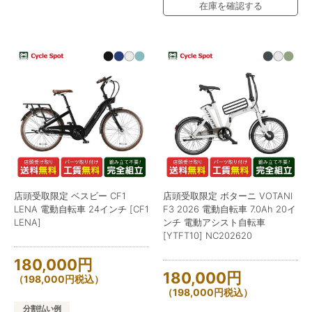
在庫を確認する
店頭受取限定 ベスビー CF1
店頭受取限定 ボターニ VOTANI
LENA 電動自転車 24インチ [CF1
F3 2026 電動自転車 7.0Ah 20イ
LENA]
ンチ 電動アシスト自転車
[YTFT10] NC202620
180,000
円
180,000
円
（
198,000
円
税込）
（
198,000
円
税込）
分割払い例