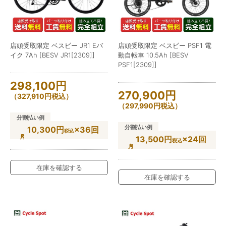
店頭受取限定 ベスビー JR1 Eバ
店頭受取限定 ベスビー PSF1 電
イク 7Ah [BESV JR1[2309]]
動自転車 10.5Ah [BESV
PSF1[2309]]
298,100
円
270,900
円
（
327,910
円
税込）
（
297,990
円
税込）
分割払い例
分割払い例
10,300円
×36回
税込
13,500円
×24回
税込
在庫を確認する
在庫を確認する