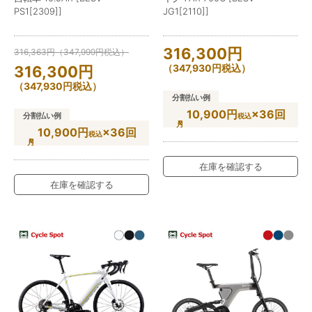
PS1[2309]]
JG1[2110]]
316,300
円
316,363
円
（
347,999
円
税込）
（
347,930
円
税込）
316,300
円
（
347,930
円
税込）
分割払い例
10,900円
×36回
分割払い例
税込
10,900円
×36回
税込
在庫を確認する
在庫を確認する