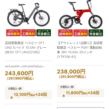
店頭受取限定 ベスビー CF1
【アウトレット1点限り】店頭受
LINO Eバイク 10.5Ah グレー
取限定 ベスビー PSA1 電動自転
[BESV CF1 LINO[2106]]
車 36V 10.5Ah 20インチ
[YTRT06-61]
243,636
円
（
267,999
円
税込）
238,000
円
243,600
円
（
261,800
円
税込）
（
267,960
円
税込）
分割払い例
分割払い例
11,800円
×24回
税込
12,100円
×24回
税込