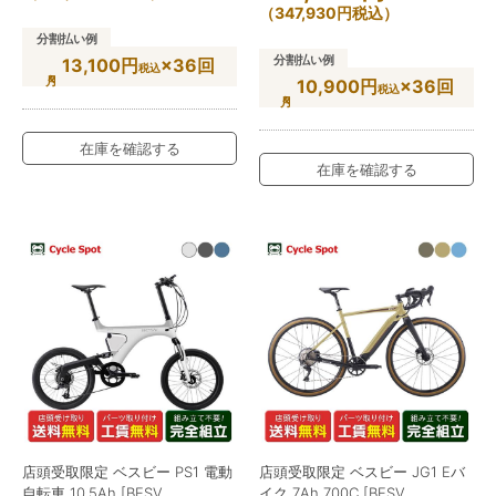
（
347,930
円
税込）
分割払い例
分割払い例
13,100円
×36回
税込
10,900円
×36回
税込
在庫を確認する
在庫を確認する
店頭受取限定 ベスビー PS1 電動
店頭受取限定 ベスビー JG1 Eバ
自転車 10.5Ah [BESV
イク 7Ah 700C [BESV