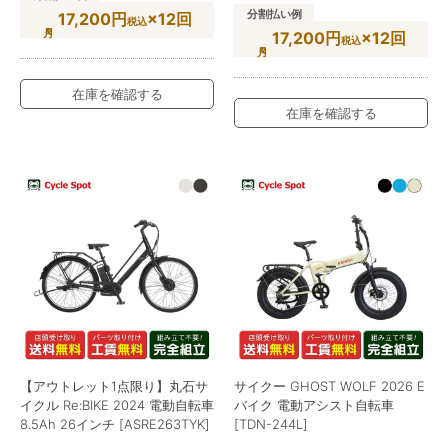
分割払い例
17,200円
×12回
税込
17,200円
×12回
税込
在庫を確認する
在庫を確認する
【アウトレット1点限り】丸石サ
サイクー GHOST WOLF 2026 E
イクル Re:BIKE 2024 電動自転車
バイク 電動アシスト自転車
8.5Ah 26インチ [ASRE263TYK]
[TDN-244L]