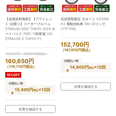
【全国送料無料】【アウトレッ
店頭受取限定 ボターニ VOTANI
ト1点限り】コーダーブルーム
H3 電動自転車 7Ah 20インチ
STRAUSS DISC TOKYO 2024 ロ
[YTFT06]
ードバイク 700C 11段変速 [24
STRAUSS D TOKYO-F]
152,700
円
（
167,970
円
税込）
199,000
円
（
218,900
円
税込）
160,650
円
分割払い例
（
176,715
円
税込）
14,600円
×12回
税込
19%OFF
分割払い例
在庫を確認する
15,400円
×12回
税込
在庫を確認する