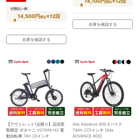
14,100円
×12回
税込
分割払い例
14,500円
×12回
税込
在庫を確認する
在庫を確認する
【アウトレット1点限り】店頭受
Xds Advance 800 Eバイク
取限定 ボターニ VOTANI H3 電
7.4Ah 27.5インチ [Xds
動自転車 7Ah 20インチ
ADVANCE 800]