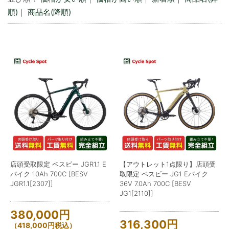
順)
｜
商品名(降順)
店頭受取限定 ベスビー JGR1.1 E
【アウトレット1点限り】店頭受
バイク 10Ah 700C [BESV
取限定 ベスビー JG1 Eバイク
JGR1.1[2307]]
36V 7.0Ah 700C [BESV
JG1[2110]]
380,000
円
316,300
円
（
418,000
円
税込）