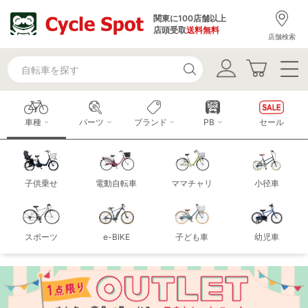
関東に100店舗以上
店頭受取
送料無料
店舗検索
車種
パーツ
ブランド
PB
セール
子供乗せ
電動自転車
ママチャリ
小径車
スポーツ
e-BIKE
子ども車
幼児車