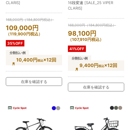
CLARIS]
16段変速 [SALE_25 VIPER
CLARIS]
168,000
円
（
184,800
円
税込）
168,000
円
（
184,800
円
税込）
109,000
円
98,100
円
（
119,900
円
税込）
（
107,910
円
税込）
35%OFF
41%OFF
分割払い例
分割払い例
10,400円
×12回
税込
9,400円
×12回
税込
在庫を確認する
在庫を確認する