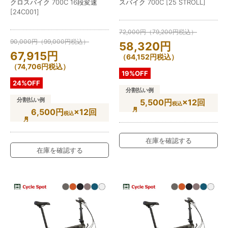
クロスバイク 700C 16段変速
スバイク 700C [25 STROLL]
[24C001]
72,000
円
（
79,200
円
税込）
90,000
円
（
99,000
円
税込）
58,320
円
67,915
円
（
64,152
円
税込）
（
74,706
円
税込）
19%OFF
24%OFF
分割払い例
分割払い例
5,500円
×12回
税込
6,500円
×12回
税込
在庫を確認する
在庫を確認する