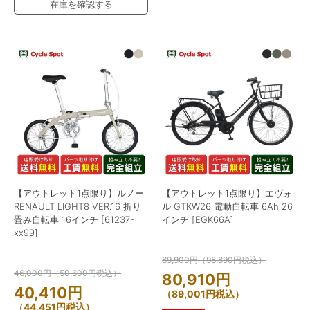
在庫を確認する
【アウトレット1点限り】ルノー
【アウトレット1点限り】エヴォ
RENAULT LIGHT8 VER.16 折り
ル GTKW26 電動自転車 6Ah 26
畳み自転車 16インチ [61237-
インチ [EGK66A]
xx99]
89,900
円
（
98,890
円
税込）
46,000
円
（
50,600
円
税込）
80,910
円
40,410
円
（
89,001
円
税込）
（
44,451
円
税込）