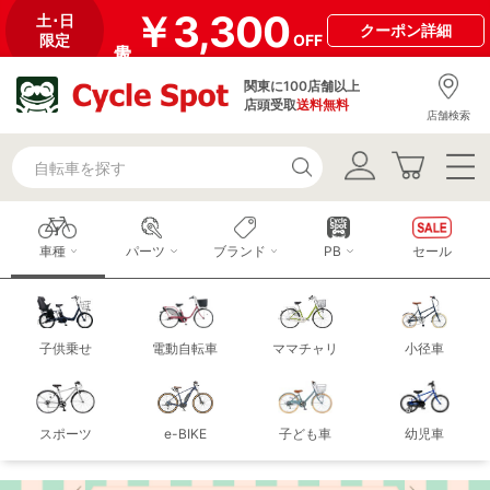
￥3,300
土･日
クーポン
詳細
限定
OFF
関東に100店舗以上
店頭受取
送料無料
店舗検索
車種
パーツ
ブランド
PB
セール
子供乗せ
電動自転車
ママチャリ
小径車
スポーツ
e-BIKE
子ども車
幼児車