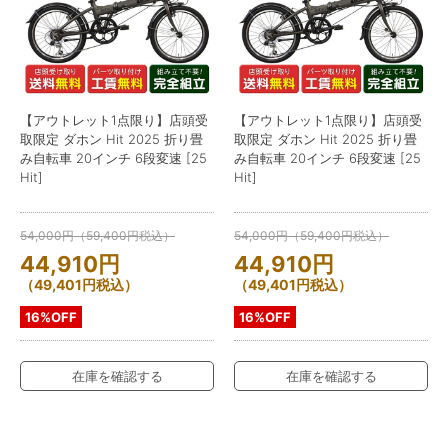
【アウトレット1点限り】店頭受
【アウトレット1点限り】店頭受
取限定 ダホン Hit 2025 折り畳
取限定 ダホン Hit 2025 折り畳
み自転車 20インチ 6段変速 [25
み自転車 20インチ 6段変速 [25
Hit]
Hit]
54,000
円
（
59,400
円
税込）
54,000
円
（
59,400
円
税込）
44,910
円
44,910
円
（
49,401
円
税込）
（
49,401
円
税込）
16%OFF
16%OFF
在庫を確認する
在庫を確認する