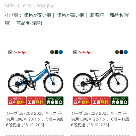
146件中 61件～80件表示
並び順：
価格が安い順
｜
価格が高い順
｜
新着順
｜
商品名(昇
順)
｜
商品名(降順)
ジープ JE-20S 2025 キッズ 子
ジープ JE-22S 2025 キッズ 子
供用 自転車 20インチ 5歳～9歳
供用 自転車 22インチ 6歳～11歳
6段変速 [25 JE-20S]
6段変速 [25 JE-22S]