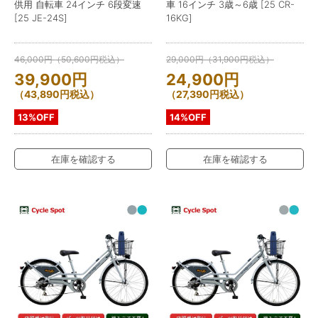
供用 自転車 24インチ 6段変速
車 16インチ 3歳～6歳 [25 CR-
[25 JE-24S]
16KG]
46,000
円
（
50,600
円
税込）
29,000
円
（
31,900
円
税込）
39,900
円
24,900
円
（
43,890
円
税込）
（
27,390
円
税込）
13%OFF
14%OFF
在庫を確認する
在庫を確認する