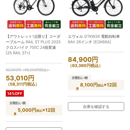
【アウトレット1点限り】コーダ
エヴォル GTKW26 電動自転車
ーブルーム RAIL ST PLUS 2025
6Ah 26インチ [EGK66A]
クロスバイク 700C 24段変速
[25 RAIL ST+]
84,900
円
（
93,390
円
税込）
62,000
円
（
68,200
円
税込）
53,010
円
分割払い例
（
58,311
円
税込）
8,100円
×12回
税込
14%OFF
分割払い例
在庫を確認する
5,000円
×12回
税込