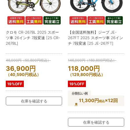
クロモ CR-267BL 2025 スポー
【全国送料無料】ジープ JE-
ツ車 26インチ 7段変速 [25 CR-
267FT 2025 スポーツ車 26イン
267BL]
チ 7段変速 [25 JE-267FT]
46,000
円
（
50,600
円
税込）
146,000
円
（
160,600
円
税込）
36,900
円
118,000
円
（
40,590
円
税込）
（
129,800
円
税込）
19%OFF
19%OFF
分割払い例
11,300円
×12回
在庫を確認する
税込
在庫を確認する