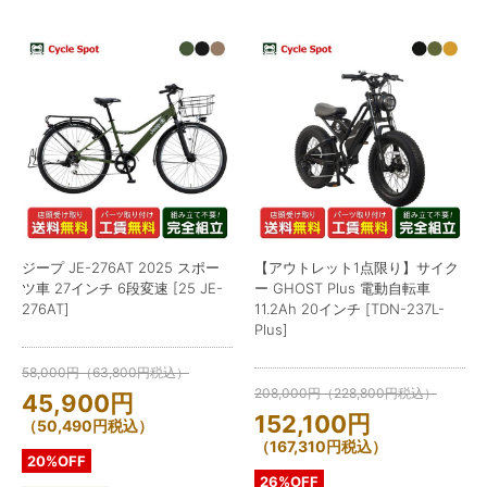
ジープ JE-276AT 2025 スポー
【アウトレット1点限り】サイク
ツ車 27インチ 6段変速 [25 JE-
ー GHOST Plus 電動自転車
276AT]
11.2Ah 20インチ [TDN-237L-
Plus]
58,000
円
（
63,800
円
税込）
208,000
円
（
228,800
円
税込）
45,900
円
152,100
円
（
50,490
円
税込）
（
167,310
円
税込）
20%OFF
26%OFF