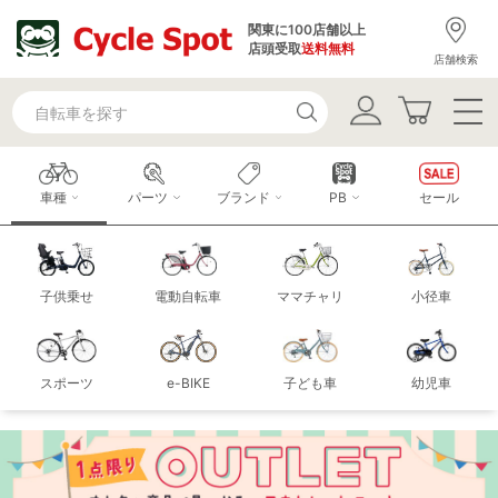
関東に100店舗以上
店頭受取
送料無料
店舗検索
車種
パーツ
ブランド
PB
セール
子供乗せ
電動自転車
ママチャリ
小径車
スポーツ
e-BIKE
子ども車
幼児車