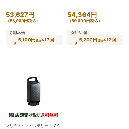
53,627
円
54,364
円
（
58,989
円
税込）
（
59,800
円
税込）
分割払い例
分割払い例
5,100円
×12回
5,200円
×12回
税込
税込
ブリヂストン バッテリー リチウ