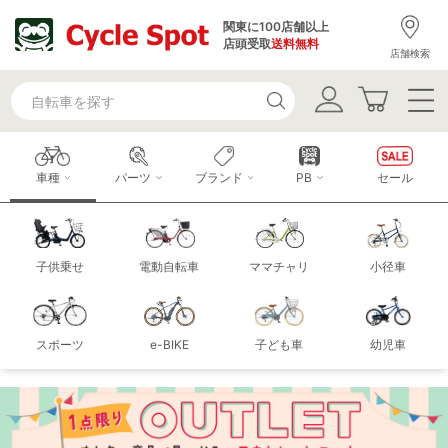
関東に100店舗以上
店頭受取
送料無料
店舗検索
車種
パーツ
ブランド
PB
セール
子供乗せ
電動自転車
ママチャリ
小径車
スポーツ
e-BIKE
子ども車
幼児車