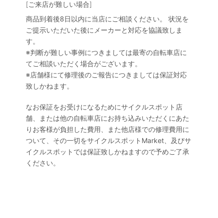
[ご来店が難しい場合]
商品到着後8日以内に当店にご相談ください。 状況を
ご提示いただいた後にメーカーと対応を協議致しま
す。
※判断が難しい事例につきましては最寄の自転車店に
てご相談いただく場合がございます。
※店舗様にて修理後のご報告につきましては保証対応
致しかねます。
なお保証をお受けになるためにサイクルスポット店
舗、または他の自転車店にお持ち込みいただくにあた
りお客様が負担した費用、また他店様での修理費用に
ついて、その一切をサイクルスポットMarket、及びサ
イクルスポットでは保証致しかねますので予めご了承
ください。