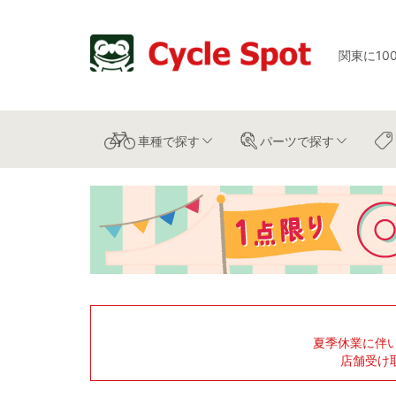
関東に10
車種
で探す
パーツ
で探す
夏季休業に伴
店舗受け