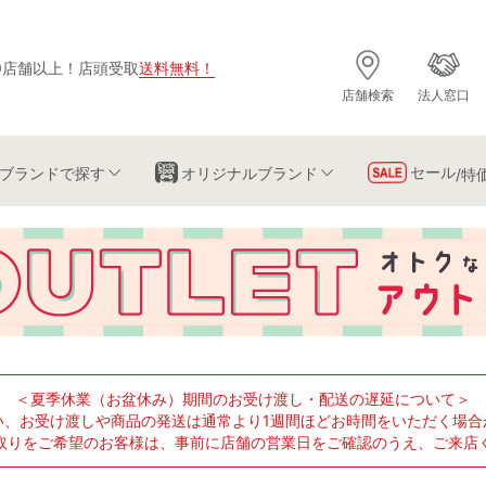
0店舗以上
！
店頭受取
送料無料
！
店舗検索
法人窓口
セール
ブランド
で探す
オリジナルブランド
/特
＜夏季休業（お盆休み）期間のお受け渡し・配送の遅延について＞
い、お受け渡しや商品の発送は通常より1週間ほどお時間をいただく場合
取りをご希望のお客様は、事前に店舗の営業日をご確認のうえ、ご来店