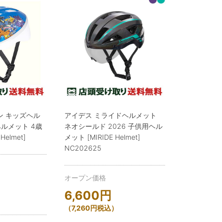
ン キッズヘル
アイデス ミライドヘルメット
ルメット 4歳
ネオシールド 2026 子供用ヘル
Helmet]
メット [MIRIDE Helmet]
NC202625
オープン価格
6,600
円
（
7,260
円
税込）