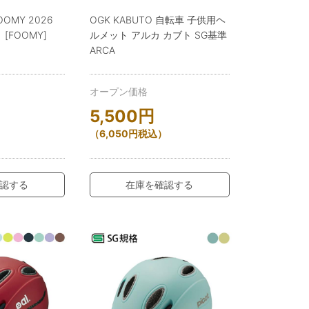
OOMY 2026
OGK KABUTO 自転車 子供用ヘ
[FOOMY]
ルメット アルカ カブト SG基準
ARCA
オープン価格
5,500
円
）
（
6,050
円
税込）
認する
在庫を確認する