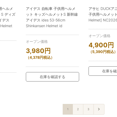
用ヘルメ
アイデス 自転車 子供用ヘルメ
アサヒ DUCKア
S ディズ
ット キッズヘルメットS 新幹線
子供用ヘルメット [
イデス
アイデス ides 53-56cm
Helmet] NC202
 Helmet
Shinkansen Helmet id
オープン価格
オープン価格
4,900
円
3,980
円
（
5,390
円
税込
（
4,378
円
税込）
在庫を確
在庫を確認する
1
2
3