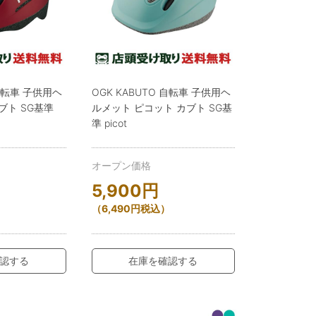
 自転車 子供用ヘ
OGK KABUTO 自転車 子供用ヘ
ブト SG基準
ルメット ピコット カブト SG基
準 picot
オープン価格
5,900
円
）
（
6,490
円
税込）
認する
在庫を確認する