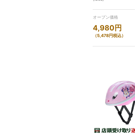
オープン価格
4,980
円
（
5,478
円
税込）