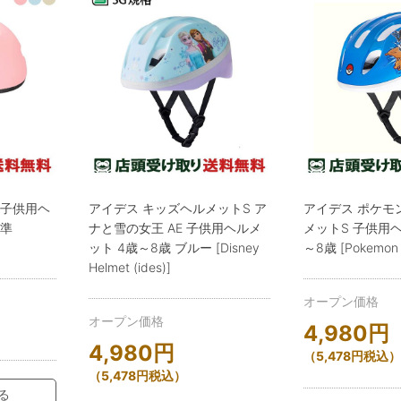
it 子供用ヘ
アイデス キッズヘルメットS ア
アイデス ポケモ
基準
ナと雪の女王 AE 子供用ヘルメ
メットS 子供用ヘ
ット 4歳～8歳 ブルー [Disney
～8歳 [Pokemon 
Helmet (ides)]
オープン価格
オープン価格
4,980
円
4,980
円
（
5,478
円
税込）
（
5,478
円
税込）
る