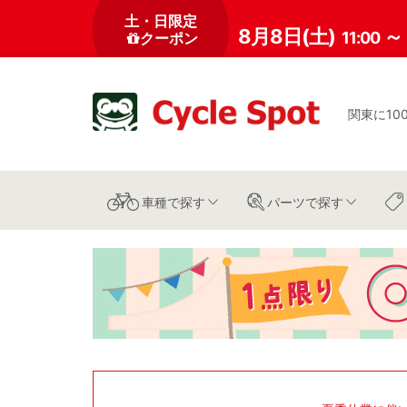
土・日限定
8月8日(土)
～
11:00
クーポン
関東に10
車種
で探す
パーツ
で探す