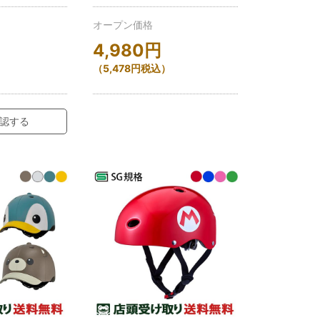
オープン価格
4,980
円
（
5,478
円
税込）
認する