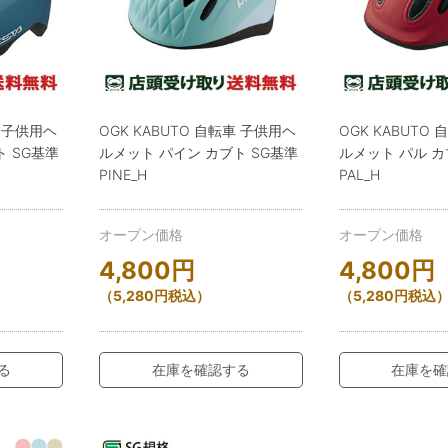
車 子供用ヘ
OGK KABUTO 自転車 子供用ヘ
OGK KABUTO
ト SG基準
ルメット パイン カブト SG基準
ルメット パル カ
PINE_H
PAL_H
オープン価格
オープン価格
4,800
円
4,800
円
（
5,280
円
税込）
（
5,280
円
税込
る
在庫を確認する
在庫を確