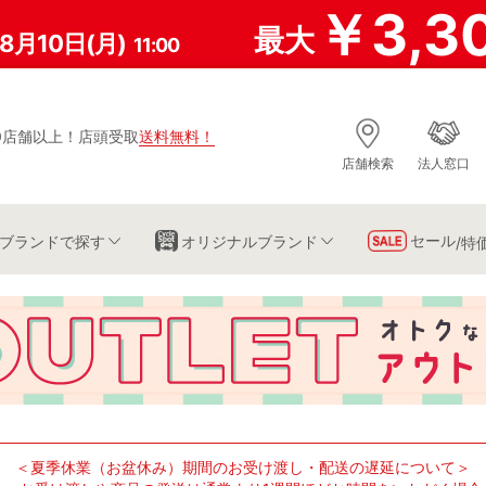
￥3,3
最大
8月10日(月)
11:00
0店舗以上
！
店頭受取
送料無料
！
店舗検索
法人窓口
セール
ブランド
で探す
オリジナルブランド
/特
＜夏季休業（お盆休み）期間のお受け渡し・配送の遅延について＞