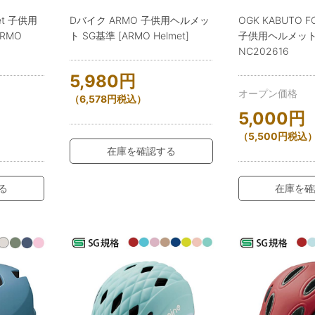
et 子供用
Dバイク ARMO 子供用ヘルメッ
OGK KABUTO F
RMO
ト SG基準 [ARMO Helmet]
子供用ヘルメット 
NC202616
5,980
円
オープン価格
（
6,578
円
税込）
5,000
円
（
5,500
円
税込
在庫を確認する
る
在庫を確