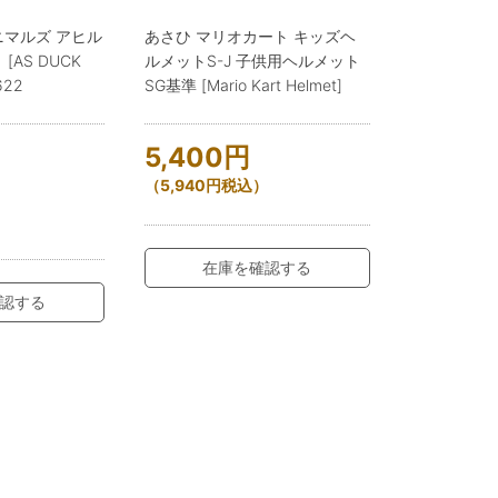
ニマルズ アヒル
あさひ マリオカート キッズヘ
AS DUCK
ルメットS-J 子供用ヘルメット
622
SG基準 [Mario Kart Helmet]
5,400
円
（
5,940
円
税込）
）
在庫を確認する
認する