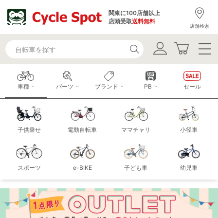
関東に100店舗以上
店頭受取
送料無料
店舗検索
車種
パーツ
ブランド
PB
セール
子供乗せ
電動自転車
ママチャリ
小径車
スポーツ
e-BIKE
子ども車
幼児車