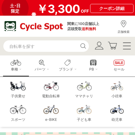
￥3,300
土･日
クーポン
詳細
限定
OFF
関東に100店舗以上
店頭受取
送料無料
店舗検索
車種
パーツ
ブランド
PB
セール
子供乗せ
電動自転車
ママチャリ
小径車
スポーツ
e-BIKE
子ども車
幼児車