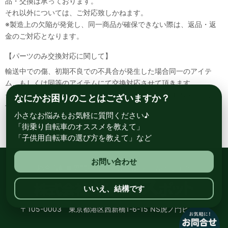
品・交換は承っております。
それ以外については、ご対応致しかねます。
※製造上の欠陥が発覚し、同一商品が確保できない際は、返品・返
金のご対応となります。
【パーツのみ交換対応に関して】
輸送中での傷、初期不良での不具合が発生した場合同一のアイテ
ム、もしくは同等のアイテムにて交換対応させて頂きます。
その場合該当部品を着払いにて返送して頂く必要が御座いますので
なにかお困りのことはございますか？
予めご了承ください。
小さなお悩みもお気軽に質問ください♪
「街乗り自転車のオススメを教えて」
「子供用自転車の選び方を教えて」など
お問い合わせ
総合自転車専門店 サイクルスポット ル・サイク
いいえ、結構です
〒105-0003 東京都港区西新橋1-6-15 NS虎ノ門ビル8階