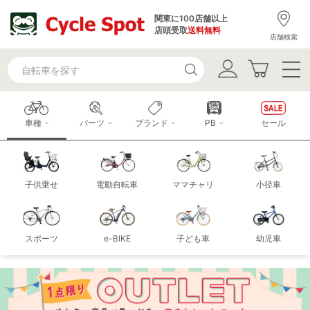
関東に100店舗以上
店頭受取
送料無料
店舗検索
車種
パーツ
ブランド
PB
セール
子供乗せ
電動自転車
ママチャリ
小径車
スポーツ
e-BIKE
子ども車
幼児車