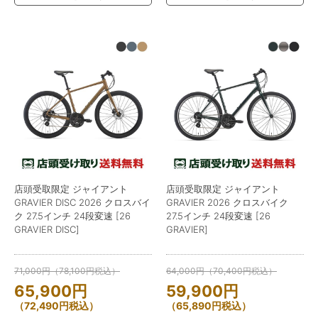
店頭受取限定 ジャイアント
店頭受取限定 ジャイアント
GRAVIER DISC 2026 クロスバイ
GRAVIER 2026 クロスバイク
ク 27.5インチ 24段変速 [26
27.5インチ 24段変速 [26
GRAVIER DISC]
GRAVIER]
71,000
円
（
78,100
円
税込）
64,000
円
（
70,400
円
税込）
65,900
円
59,900
円
（
72,490
円
税込）
（
65,890
円
税込）