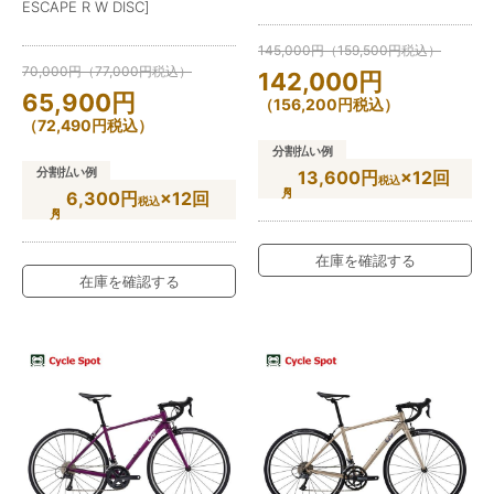
ESCAPE R W DISC]
145,000
円
（
159,500
円
税込）
70,000
円
（
77,000
円
税込）
142,000
円
65,900
円
（
156,200
円
税込）
（
72,490
円
税込）
分割払い例
分割払い例
13,600円
×12回
税込
6,300円
×12回
税込
在庫を確認する
在庫を確認する