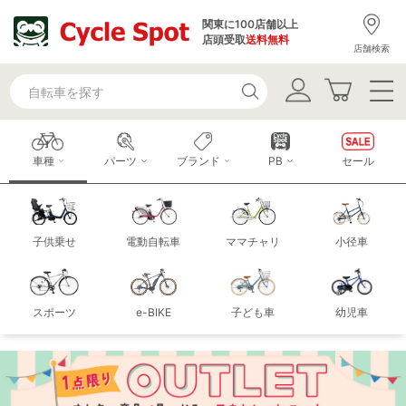
関東に100店舗以上
店頭受取
送料無料
店舗検索
車種
パーツ
ブランド
PB
セール
子供乗せ
電動自転車
ママチャリ
小径車
スポーツ
e-BIKE
子ども車
幼児車