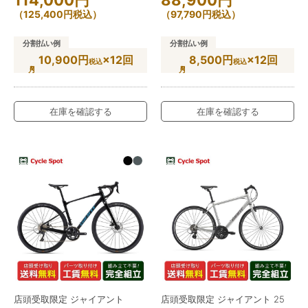
（
125,400
円
税込）
（
97,790
円
税込）
分割払い例
分割払い例
10,900円
×12回
8,500円
×12回
税込
税込
在庫を確認する
在庫を確認する
店頭受取限定 ジャイアント
店頭受取限定 ジャイアント 25