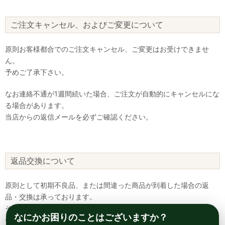
ご注文キャンセル、およびご変更について
原則お客様都合でのご注文キャンセル、ご変更はお受けできませ
ん。
予めご了承下さい。
なお連絡不通が1週間続いた場合、ご注文が自動的にキャンセルにな
る場合があります。
当店からの返信メールを必ずご確認ください。
返品交換について
原則として初期不良品、または間違った商品が到着した場合の返
品・交換は承っております。
それ以外については、ご対応致しかねます。
なにかお困りのことはございますか？
※製造上の欠陥が発覚し、同一商品が確保できない際は、返品・返