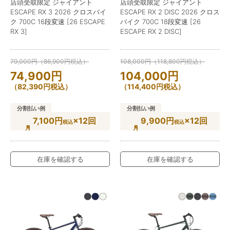
店頭受取限定 ジャイアント
店頭受取限定 ジャイアント
ESCAPE RX 3 2026 クロスバイ
ESCAPE RX 2 DISC 2026 クロス
ク 700C 16段変速 [26 ESCAPE
バイク 700C 18段変速 [26
RX 3]
ESCAPE RX 2 DISC]
79,000
円
（
86,900
円
税込）
108,000
円
（
118,800
円
税込）
74,900
円
104,000
円
（
82,390
円
税込）
（
114,400
円
税込）
分割払い例
分割払い例
7,100円
×12回
9,900円
×12回
税込
税込
在庫を確認する
在庫を確認する