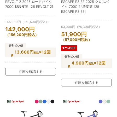
REVOLT 2 2026 ロードバイク
ESCAPE R3 SE 2025 クロスバ
700C 18段変速 [26 REVOLT 2]
イク 700C 24段変速 [25
ESCAPE R3 SE]
145,000
円
（
159,500
円
税込）
63,000
円
（
69,300
円
税込）
142,000
円
51,900
円
（
156,200
円
税込）
（
57,090
円
税込）
分割払い例
17%OFF
13,600円
×12回
税込
分割払い例
4,900円
×12回
税込
在庫を確認する
在庫を確認する