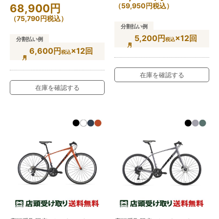
（
59,950
円
税込）
68,900
円
（
75,790
円
税込）
分割払い例
5,200円
×12回
分割払い例
税込
6,600円
×12回
税込
在庫を確認する
在庫を確認する