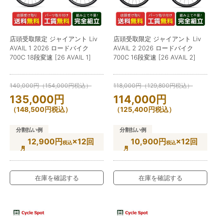
店頭受取限定 ジャイアント Liv
店頭受取限定 ジャイアント Liv
AVAIL 1 2026 ロードバイク
AVAIL 2 2026 ロードバイク
700C 18段変速 [26 AVAIL 1]
700C 16段変速 [26 AVAIL 2]
140,000
円
（
154,000
円
税込）
118,000
円
（
129,800
円
税込）
135,000
円
114,000
円
（
148,500
円
税込）
（
125,400
円
税込）
分割払い例
分割払い例
12,900円
×12回
10,900円
×12回
税込
税込
在庫を確認する
在庫を確認する