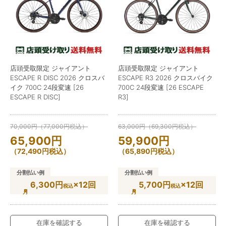
店頭受取限定 ジャイアント
店頭受取限定 ジャイアント
ESCAPE R DISC 2026 クロスバ
ESCAPE R3 2026 クロスバイク
イク 700C 24段変速 [26
700C 24段変速 [26 ESCAPE
ESCAPE R DISC]
R3]
70,000
円
（
77,000
円
税込）
63,000
円
（
69,300
円
税込）
65,900
円
59,900
円
（
72,490
円
税込）
（
65,890
円
税込）
分割払い例
分割払い例
6,300円
×12回
5,700円
×12回
税込
税込
在庫を確認する
在庫を確認する