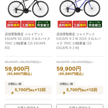
店頭受取限定 ジャイアント
店頭受取限定 ジャイアント
ESCAPE R3 2025 クロスバイク
ESCAPE R 3 W 2025 クロスバ
700C 24段変速 [25 ESCAPE
イク 700C 24段変速 [25
R3]
ESCAPE R 3 W]
63,000
円
（
69,300
円
税込）
63,000
円
（
69,300
円
税込）
59,900
円
59,900
円
（
65,890
円
税込）
（
65,890
円
税込）
分割払い例
分割払い例
5,700円
×12回
5,700円
×12回
税込
税込
在庫を確認する
在庫を確認する