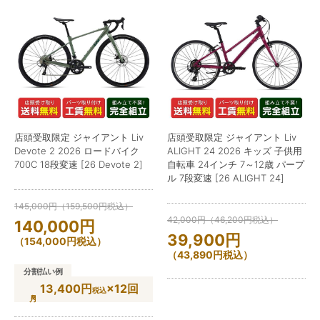
店頭受取限定 ジャイアント Liv
店頭受取限定 ジャイアント Liv
Devote 2 2026 ロードバイク
ALIGHT 24 2026 キッズ 子供用
700C 18段変速 [26 Devote 2]
自転車 24インチ 7～12歳 パープ
ル 7段変速 [26 ALIGHT 24]
145,000
円
（
159,500
円
税込）
42,000
円
（
46,200
円
税込）
140,000
円
39,900
円
（
154,000
円
税込）
（
43,890
円
税込）
分割払い例
13,400円
×12回
税込