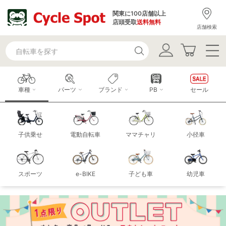
関東に100店舗以上
店頭受取
送料無料
店舗検索
車種
パーツ
ブランド
PB
セール
子供乗せ
電動自転車
ママチャリ
小径車
スポーツ
e-BIKE
子ども車
幼児車