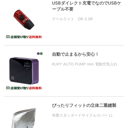
USBダイレクト充電でなのでUSBケ
ーブル不要
テールライト DR-2.0R
自動で止まるから安心！
KUKY AUTO PUMP mini 電動空気入れ
ぴったりフィットの立体二重縫製
布製スタンダードサイクルカバー LL