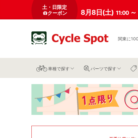
土・日限定
8月8日(土)
～
11:00
クーポン
関東に10
車種
で探す
パーツ
で探す