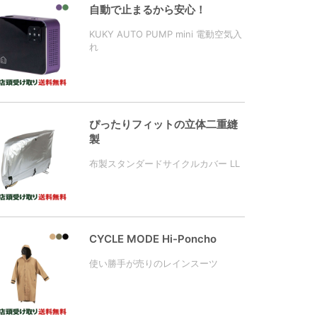
自動で止まるから安心！
KUKY AUTO PUMP mini 電動空気入
れ
ぴったりフィットの立体二重縫
製
布製スタンダードサイクルカバー LL
CYCLE MODE Hi-Poncho
使い勝手が売りのレインスーツ