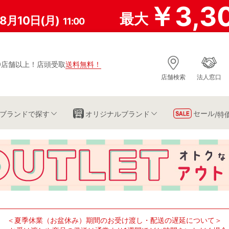
￥3,3
最大
8月10日(月)
11:00
0店舗以上
！
店頭受取
送料無料
！
店舗検索
法人窓口
セール
ブランド
で探す
オリジナルブランド
/特
＜夏季休業（お盆休み）期間のお受け渡し・配送の遅延について＞