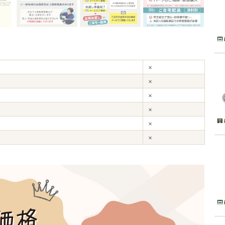
×
×
×
×
×
×