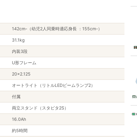
142cm-（幼児2人同乗時適応身長 ：155cm-）
31.1kg
内装3段
U形フレーム
20×2.125
オートライト（リトルLEDビームランプ2）
付属
両立スタンド（スタピタ2S）
16.0Ah
約5時間