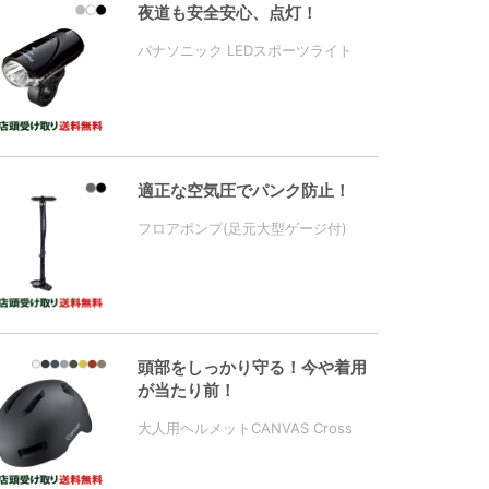
夜道も安全安心、点灯！
パナソニック LEDスポーツライト
適正な空気圧でパンク防止！
フロアポンプ(足元大型ゲージ付)
頭部をしっかり守る！今や着用
が当たり前！
大人用ヘルメットCANVAS Cross