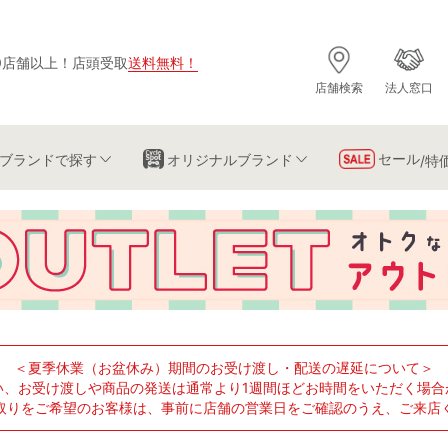
0店舗以上
！
店頭受取
送料無料
！
店舗検索
法人窓口
セール
ブランド
で探す
オリジナルブランド
/特
＜夏季休業（お盆休み）期間のお受け渡し・配送の遅延について＞
い、お受け渡しや商品の発送は通常より1週間ほどお時間をいただく場合
取りをご希望のお客様は、事前に店舗の営業日をご確認のうえ、ご来店