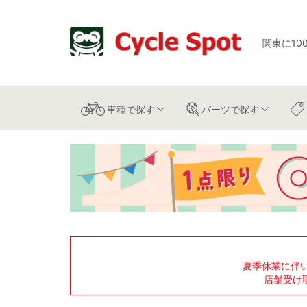
関東に10
車種
で探す
パーツ
で探す
夏季休業に伴
店舗受け