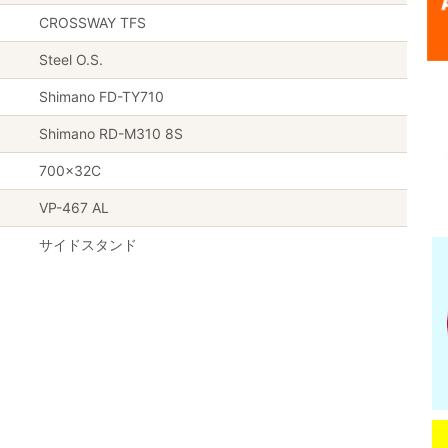
CROSSWAY TFS
Steel O.S.
Shimano FD-TY710
Shimano RD-M310 8S
700×32C
VP-467 AL
サイドスタンド