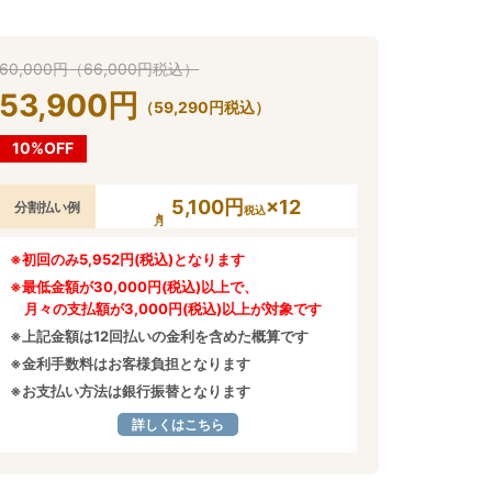
60,000
円
（
66,000
円
税込）
53,900
円
（
59,290
円
税込）
10%OFF
5,100円
×12
分割払い例
税込
※初回のみ5,952円(税込)となります
※最低金額が30,000円(税込)以上で、
月々の支払額が3,000円(税込)以上が対象です
※上記金額は12回払いの金利を含めた概算です
※金利手数料はお客様負担となります
※お支払い方法は銀行振替となります
詳しくはこちら