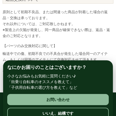
原則として初期不良品、または間違った商品が到着した場合の返
品・交換は承っております。
それ以外については、ご対応致しかねます。
※製造上の欠陥が発覚し、同一商品が確保できない際は、返品・返
金のご対応となります。
【パーツのみ交換対応に関して】
輸送中での傷、初期不良での不具合が発生した場合同一のアイテ
ム、もしくは同等のアイテムにて交換対応させて頂きます。
その場合該当部品を着払いにて返送して頂く必要が御座いますので
なにかお困りのことはございますか？
予めご了承ください。
小さなお悩みもお気軽に質問ください♪
「街乗り自転車のオススメを教えて」
「子供用自転車の選び方を教えて」など
お問い合わせ
総合自転車専門店 サイクルスポット ル・サイク
いいえ、結構です