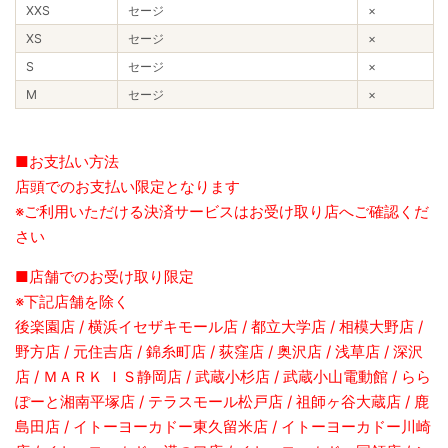
XXS
セージ
×
XS
セージ
×
S
セージ
×
M
セージ
×
■お支払い方法
店頭でのお支払い限定となります
※ご利用いただける決済サービスはお受け取り店へご確認くだ
さい
■店舗でのお受け取り限定
※下記店舗を除く
後楽園店 / 横浜イセザキモール店 / 都立大学店 / 相模大野店 /
野方店 / 元住吉店 / 錦糸町店 / 荻窪店 / 奥沢店 / 浅草店 / 深沢
店 / ＭＡＲＫ ＩＳ静岡店 / 武蔵小杉店 / 武蔵小山電動館 / らら
ぽーと湘南平塚店 / テラスモール松戸店 / 祖師ヶ谷大蔵店 / 鹿
島田店 / イトーヨーカドー東久留米店 / イトーヨーカドー川崎