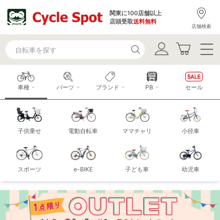
関東に100店舗以上
店頭受取
送料無料
店舗検索
車種
パーツ
ブランド
PB
セール
子供乗せ
電動自転車
ママチャリ
小径車
スポーツ
e-BIKE
子ども車
幼児車