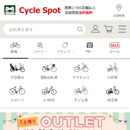
関東に100店舗以上
店頭受取
送料無料
店舗検索
車種
パーツ
ブランド
PB
セール
子供乗せ
電動自転車
ママチャリ
小径車
スポーツ
e-BIKE
子ども車
幼児車