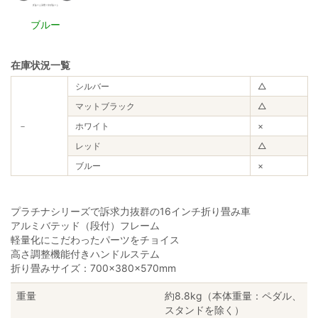
ブルー
在庫状況一覧
シルバー
△
マットブラック
△
－
ホワイト
×
レッド
△
ブルー
×
プラチナシリーズで訴求力抜群の16インチ折り畳み車
アルミバテッド（段付）フレーム
軽量化にこだわったパーツをチョイス
高さ調整機能付きハンドルステム
折り畳みサイズ：700×380×570mm
重量
約8.8kg（本体重量：ペダル、
スタンドを除く）