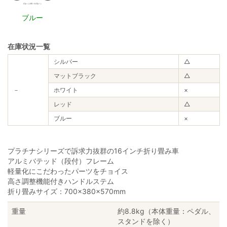
ブルー
在庫状況一覧
シルバー
△
マットブラック
△
－
ホワイト
×
レッド
△
ブルー
×
プラチナシリーズで訴求力抜群の16インチ折り畳み車
アルミバテッド（段付）フレーム
軽量化にこだわったパーツをチョイス
高さ調整機能付きハンドルステム
折り畳みサイズ：700×380×570mm
重量
約8.8kg（本体重量：ペダル、
スタンドを除く）