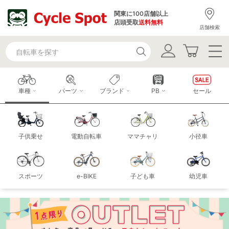
関東に100店舗以上
店頭受取
送料無料
店舗検索
車種
パーツ
ブランド
PB
セール
子供乗せ
電動自転車
ママチャリ
小径車
スポーツ
e-BIKE
子ども車
幼児車