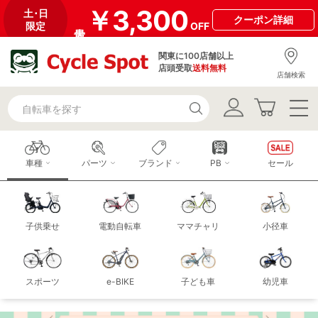
￥3,300
土･日
クーポン
詳細
限定
OFF
関東に100店舗以上
店頭受取
送料無料
店舗検索
車種
パーツ
ブランド
PB
セール
子供乗せ
電動自転車
ママチャリ
小径車
スポーツ
e-BIKE
子ども車
幼児車