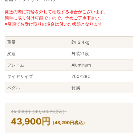
発送の際に前輪を外して梱包する場合がございます。
簡単に取り付け可能ですので、予めご了承下さい。
※店頭でお受け取りの場合は付いた状態となります
重量
約12.4kg
変速
外装21段
フレーム
Aluminum
タイヤサイズ
700×28C
ペダル
付属
45,000
円
（
49,500
円
税込）
43,900
円
（
48,290
円
税込）