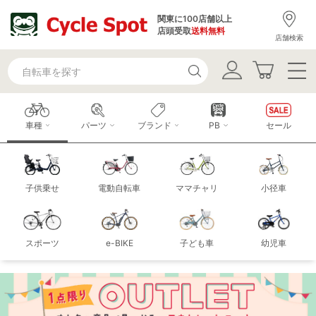
関東に100店舗以上
店頭受取
送料無料
店舗検索
車種
パーツ
ブランド
PB
セール
子供乗せ
電動自転車
ママチャリ
小径車
スポーツ
e-BIKE
子ども車
幼児車