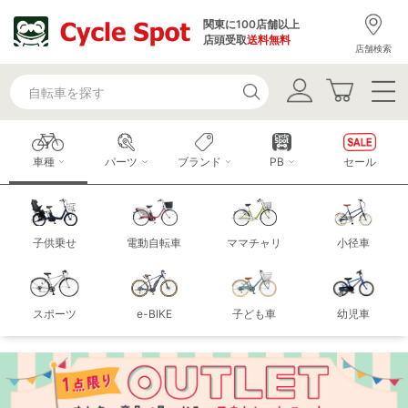
関東に100店舗以上
店頭受取
送料無料
店舗検索
車種
パーツ
ブランド
PB
セール
子供乗せ
電動自転車
ママチャリ
小径車
スポーツ
e-BIKE
子ども車
幼児車