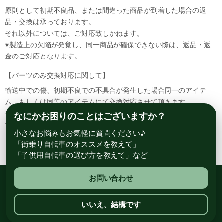
原則として初期不良品、または間違った商品が到着した場合の返
品・交換は承っております。
それ以外については、ご対応致しかねます。
※製造上の欠陥が発覚し、同一商品が確保できない際は、返品・返
金のご対応となります。
【パーツのみ交換対応に関して】
輸送中での傷、初期不良での不具合が発生した場合同一のアイテ
ム、もしくは同等のアイテムにて交換対応させて頂きます。
その場合該当部品を着払いにて返送して頂く必要が御座いますので
なにかお困りのことはございますか？
予めご了承ください。
小さなお悩みもお気軽に質問ください♪
「街乗り自転車のオススメを教えて」
「子供用自転車の選び方を教えて」など
お問い合わせ
総合自転車専門店 サイクルスポット ル・サイク
いいえ、結構です