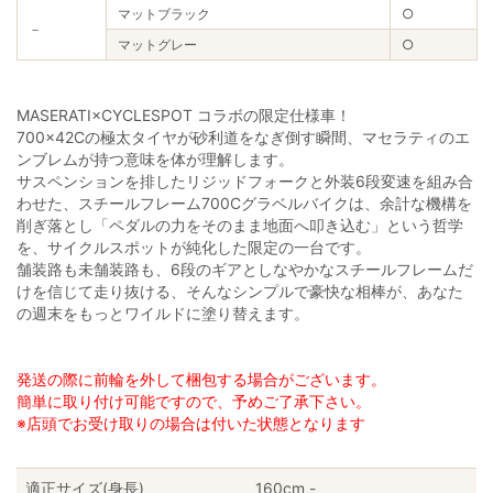
マットブラック
○
－
マットグレー
○
MASERATI×CYCLESPOT コラボの限定仕様車！
700×42Cの極太タイヤが砂利道をなぎ倒す瞬間、マセラティのエ
ンブレムが持つ意味を体が理解します。
サスペンションを排したリジッドフォークと外装6段変速を組み合
わせた、スチールフレーム700Cグラベルバイクは、余計な機構を
削ぎ落とし「ペダルの力をそのまま地面へ叩き込む」という哲学
を、サイクルスポットが純化した限定の一台です。
舗装路も未舗装路も、6段のギアとしなやかなスチールフレームだ
けを信じて走り抜ける、そんなシンプルで豪快な相棒が、あなた
の週末をもっとワイルドに塗り替えます。
発送の際に前輪を外して梱包する場合がございます。
簡単に取り付け可能ですので、予めご了承下さい。
※店頭でお受け取りの場合は付いた状態となります
適正サイズ(身長)
160cm -