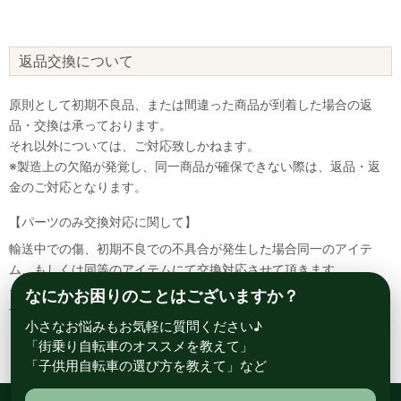
返品交換について
原則として初期不良品、または間違った商品が到着した場合の返
品・交換は承っております。
それ以外については、ご対応致しかねます。
※製造上の欠陥が発覚し、同一商品が確保できない際は、返品・返
金のご対応となります。
【パーツのみ交換対応に関して】
輸送中での傷、初期不良での不具合が発生した場合同一のアイテ
ム、もしくは同等のアイテムにて交換対応させて頂きます。
その場合該当部品を着払いにて返送して頂く必要が御座いますので
なにかお困りのことはございますか？
予めご了承ください。
小さなお悩みもお気軽に質問ください♪
「街乗り自転車のオススメを教えて」
「子供用自転車の選び方を教えて」など