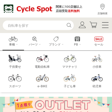
関東に100店舗以上
店頭受取
送料無料
店舗検索
車種
パーツ
ブランド
PB
セール
子供乗せ
電動自転車
ママチャリ
小径車
スポーツ
e-BIKE
子ども車
幼児車