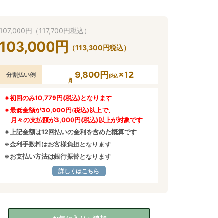
107,000
円
（
117,700
円
税込）
103,000
円
（
113,300
円
税込）
9,800円
×12
分割払い例
税込
※初回のみ10,779円(税込)となります
※最低金額が30,000円(税込)以上で、
月々の支払額が3,000円(税込)以上が対象です
※上記金額は12回払いの金利を含めた概算です
※金利手数料はお客様負担となります
※お支払い方法は銀行振替となります
詳しくはこちら