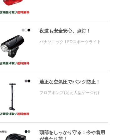
夜道も安全安心、点灯！
パナソニック LEDスポーツライト
適正な空気圧でパンク防止！
フロアポンプ(足元大型ゲージ付)
頭部をしっかり守る！今や着用
が当たり前！