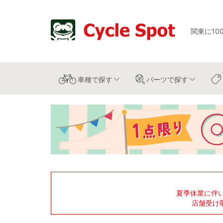
関東に10
車種
で探す
パーツ
で探す
夏季休業に伴
店舗受け