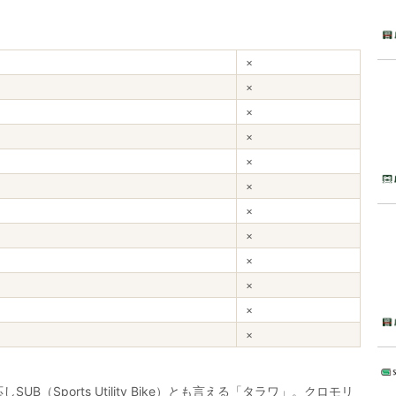
×
×
×
×
×
×
×
×
×
×
×
×
Sports Utility Bike）とも言える「タラワ」。クロモリ