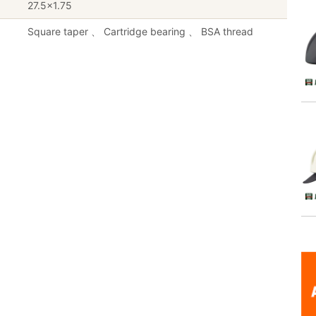
27.5×1.75
Square taper 、 Cartridge bearing 、 BSA thread