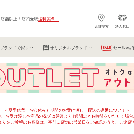
0店舗以上
！
店頭受取
送料無料
！
店舗検索
法人窓口
セール
ブランド
で探す
オリジナルブランド
/特
＜夏季休業（お盆休み）期間のお受け渡し・配送の遅延について＞
い、お受け渡しや商品の発送は通常より1週間ほどお時間をいただく場合
取りをご希望のお客様は、事前に店舗の営業日をご確認のうえ、ご来店