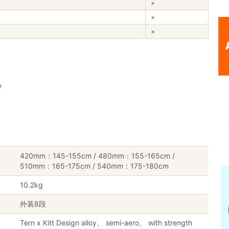
×
×
×
る
420mm：145-155cm / 480mm：155-165cm /
510mm：165-175cm / 540mm：175-180cm
10.2kg
外装8段
Tern x Kitt Design alloy、 semi-aero、 with strength