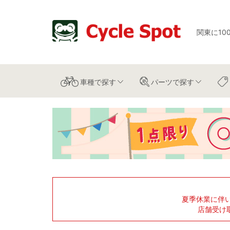
関東に10
車種
で探す
パーツ
で探す
夏季休業に伴
店舗受け