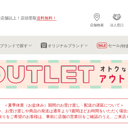
0店舗以上
！
店頭受取
送料無料
！
店舗検索
法人窓口
セール
ブランド
で探す
オリジナルブランド
/特
＜夏季休業（お盆休み）期間のお受け渡し・配送の遅延について＞
い、お受け渡しや商品の発送は通常より1週間ほどお時間をいただく場合
取りをご希望のお客様は、事前に店舗の営業日をご確認のうえ、ご来店