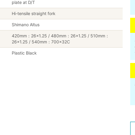
plate at D/T
Hi-tensile straight fork
Shimano Altus
420mm：26×1.25 / 480mm：26×1.25 / 510mm：
26×1.25 / 540mm：700×32C
Plastic Black