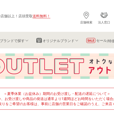
0店舗以上
！
店頭受取
送料無料
！
店舗検索
法人窓口
セール
ブランド
で探す
オリジナルブランド
/特
＜夏季休業（お盆休み）期間のお受け渡し・配送の遅延について＞
い、お受け渡しや商品の発送は通常より1週間ほどお時間をいただく場合
取りをご希望のお客様は、事前に店舗の営業日をご確認のうえ、ご来店