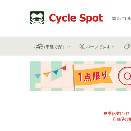
関東に10
車種
で探す
パーツ
で探す
夏季休業に伴
店舗受け