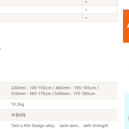
×
×
×
る
420mm：145-155cm / 480mm：155-165cm /
510mm：165-175cm / 540mm：175-180cm
10.2kg
外装8段
Tern x Kitt Design alloy、 semi-aero、 with strength