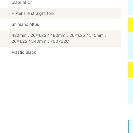
plate at D/T
Hi-tensile straight fork
Shimano Altus
420mm：26×1.25 / 480mm：26×1.25 / 510mm：
26×1.25 / 540mm：700×32C
Plastic Black