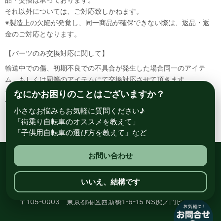
それ以外については、ご対応致しかねます。
※製造上の欠陥が発覚し、同一商品が確保できない際は、返品・返
金のご対応となります。
【パーツのみ交換対応に関して】
輸送中での傷、初期不良での不具合が発生した場合同一のアイテ
ム、もしくは同等のアイテムにて交換対応させて頂きます。
その場合該当部品を着払いにて返送して頂く必要が御座いますので
なにかお困りのことはございますか？
予めご了承ください。
小さなお悩みもお気軽に質問ください♪
「街乗り自転車のオススメを教えて」
「子供用自転車の選び方を教えて」など
お問い合わせ
総合自転車専門店 サイクルスポット ル・サイク
いいえ、結構です
〒105-0003 東京都港区西新橋1-6-15 NS虎ノ門ビル8階