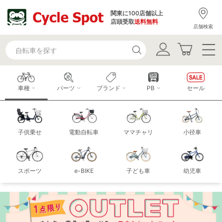
関東に100店舗以上
店頭受取
送料無料
店舗検索
車種
パーツ
ブランド
PB
セール
子供乗せ
電動自転車
ママチャリ
小径車
スポーツ
e-BIKE
子ども車
幼児車