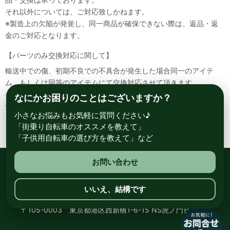
それ以外については、ご対応致しかねます。
※製造上の欠陥が発覚し、同一商品が確保できない際は、返品・返
金のご対応となります。
【パーツのみ交換対応に関して】
輸送中での傷、初期不良での不具合が発生した場合同一のアイテ
ム、もしくは同等のアイテムにて交換対応させて頂きます。
その場合該当部品を着払いにて返送して頂く必要が御座いますので
なにかお困りのことはございますか？
予めご了承ください。
小さなお悩みもお気軽に質問ください♪
「街乗り自転車のオススメを教えて」
「子供用自転車の選び方を教えて」など
お問い合わせ
総合自転車専門店 サイクルスポット ル・サイク
いいえ、結構です
〒105-0003 東京都港区西新橋1-6-15 NS虎ノ門ビル8階