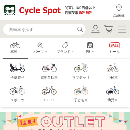
関東に100店舗以上
店頭受取
送料無料
店舗検索
車種
パーツ
ブランド
PB
セール
子供乗せ
電動自転車
ママチャリ
小径車
スポーツ
e-BIKE
子ども車
幼児車