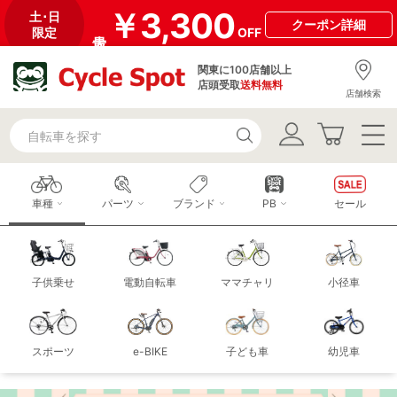
￥3,300
土･日
クーポン
詳細
限定
OFF
関東に100店舗以上
店頭受取
送料無料
店舗検索
車種
パーツ
ブランド
PB
セール
子供乗せ
電動自転車
ママチャリ
小径車
スポーツ
e-BIKE
子ども車
幼児車