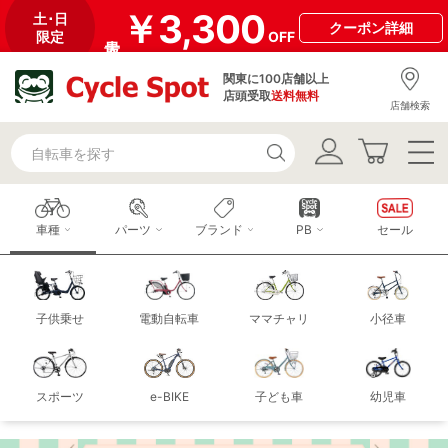
￥3,300
土･日
クーポン
詳細
限定
OFF
関東に100店舗以上
店頭受取
送料無料
店舗検索
車種
パーツ
ブランド
PB
セール
子供乗せ
電動自転車
ママチャリ
小径車
スポーツ
e-BIKE
子ども車
幼児車