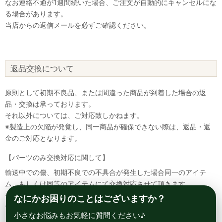
なお連絡不通が1週間続いた場合、ご注文が自動的にキャンセルにな
る場合があります。
当店からの返信メールを必ずご確認ください。
返品交換について
原則として初期不良品、または間違った商品が到着した場合の返
品・交換は承っております。
それ以外については、ご対応致しかねます。
※製造上の欠陥が発覚し、同一商品が確保できない際は、返品・返
金のご対応となります。
【パーツのみ交換対応に関して】
輸送中での傷、初期不良での不具合が発生した場合同一のアイテ
ム、もしくは同等のアイテムにて交換対応させて頂きます。
その場合該当部品を着払いにて返送して頂く必要が御座いますので
なにかお困りのことはございますか？
予めご了承ください。
小さなお悩みもお気軽に質問ください♪