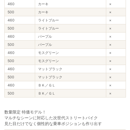
460
カーキ
×
500
カーキ
×
460
ライトブルー
×
500
ライトブルー
×
460
パープル
×
500
パープル
×
460
モスグリーン
×
500
モスグリーン
×
460
マットブラック
×
500
マットブラック
×
460
ＢＫ／ＧＬ
×
500
ＢＫ／ＧＬ
×
数量限定 特価モデル！
マルチなシーンに対応した次世代ストリートバイク
見た目だけでなく個性的な乗車ポジションも作り出す