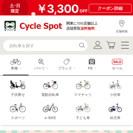
￥3,300
土･日
クーポン
詳細
限定
OFF
関東に100店舗以上
店頭受取
送料無料
店舗検索
車種
パーツ
ブランド
PB
セール
子供乗せ
電動自転車
ママチャリ
小径車
スポーツ
e-BIKE
子ども車
幼児車