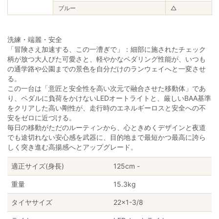
ブルー
△
洗練・端麗・安全
「冒険さえ加速する、この一漕ぎで」：細部に施されたチェック
柄が放つ大人びた可愛さと、軽やかなペダリング性能が、いつも
の通学路や公園までの景色を自分だけのランウェイへと一変させ
る。
この一台は「意匠と安全性を高い次元で融合させた移動体」であ
り、ペダルに負荷をかけないLEDオートライトと、厳しいBAA基準
をクリアした高い剛性が、走行時のエネルギーロスと安全への不
安をゼロに近づける。
毎日の移動がただのルーティンから、心ときめくデザインと夜道
でも途切れない安心感を武器に、目的地まで最短かつ最高に誇ら
しく突き進む高揚感へとアップグレード。
適正サイズ(身長)
125cm -
重量
15.3kg
タイヤサイズ
22×1-3/8