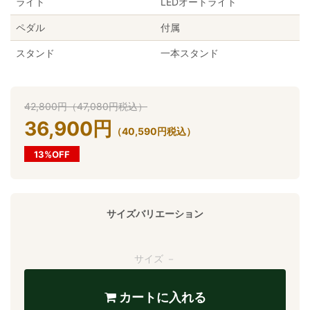
ライト
LEDオートライト
ペダル
付属
スタンド
一本スタンド
42,800
円
（
47,080
円
税込）
36,900
円
（
40,590
円
税込）
13%OFF
サイズバリエーション
サイズ －
カートに入れる