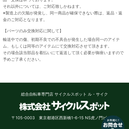
それ以外については、ご対応致しかねます。
※製造上の欠陥が発覚し、同一商品が確保できない際は、返品・返
金のご対応となります。
【パーツのみ交換対応に関して】
輸送中での傷、初期不良での不具合が発生した場合同一のアイテ
ム、もしくは同等のアイテムにて交換対応させて頂きます。
その場合該当部品を着払いにて返送して頂く必要が御座いますので
なにかお困りのことはございますか？
予めご了承ください。
小さなお悩みもお気軽に質問ください♪
「街乗り自転車のオススメを教えて」
「子供用自転車の選び方を教えて」など
お問い合わせ
総合自転車専門店 サイクルスポット ル・サイク
いいえ、結構です
〒105-0003 東京都港区西新橋1-6-15 NS虎ノ門ビル8階