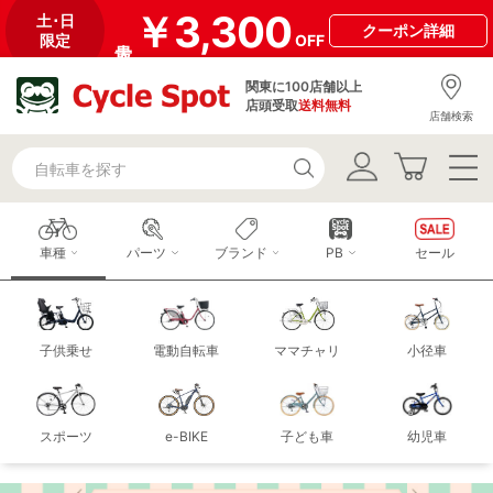
￥3,300
土･日
クーポン
詳細
限定
OFF
関東に100店舗以上
店頭受取
送料無料
店舗検索
車種
パーツ
ブランド
PB
セール
子供乗せ
電動自転車
ママチャリ
小径車
スポーツ
e-BIKE
子ども車
幼児車