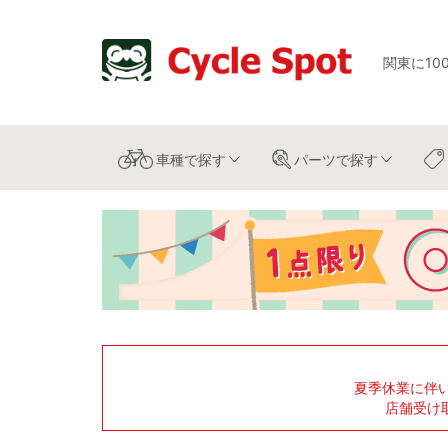
関東に10
車種
で探す
パーツ
で探す
夏季休業に伴
店舗受け