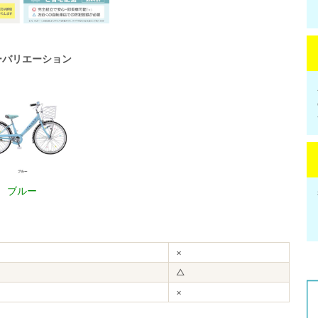
ーバリエーション
ブルー
×
△
×