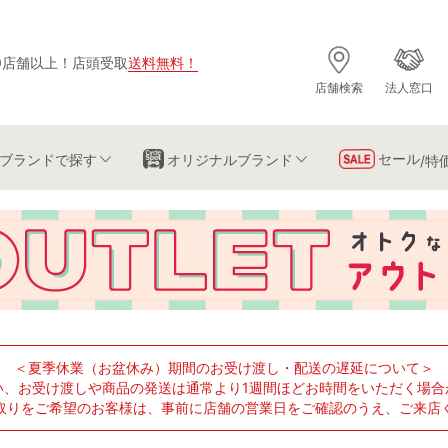
0店舗以上
！
店頭受取
送料無料
！
店舗検索
法人窓口
セール
ブランド
で探す
オリジナルブランド
/特
＜夏季休業（お盆休み）期間のお受け渡し・配送の遅延について＞
い、お受け渡しや商品の発送は通常より1週間ほどお時間をいただく場合
取りをご希望のお客様は、事前に店舗の営業日をご確認のうえ、ご来店