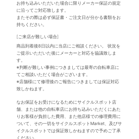
お持ち込みいただいた場合に限りメーカー保証の規定
に沿ってご対応致します。
またその際は必ず保証書・ご注文日が分かる書類をお
持ちください。
[ご来店が難しい場合]
商品到着後8日以内に当店にご相談ください。 状況を
ご提示いただいた後にメーカーと対応を協議致しま
す。
※判断が難しい事例につきましては最寄の自転車店に
てご相談いただく場合がございます。
※店舗様にて修理後のご報告につきましては保証対応
致しかねます。
なお保証をお受けになるためにサイクルスポット店
舗、または他の自転車店にお持ち込みいただくにあた
りお客様が負担した費用、また他店様での修理費用に
ついて、その一切をサイクルスポットMarket、及びサ
イクルスポットでは保証致しかねますので予めご了承
ください。