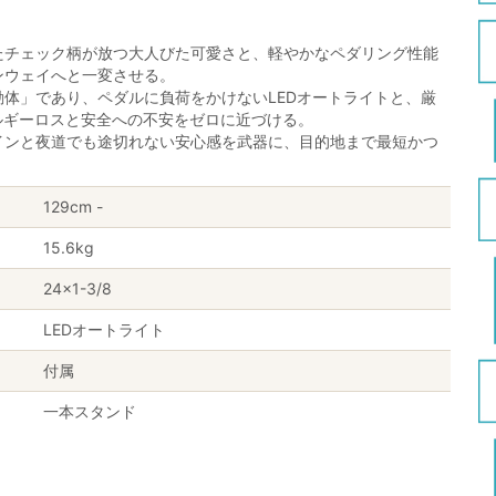
たチェック柄が放つ大人びた可愛さと、軽やかなペダリング性能
ンウェイへと一変させる。
体」であり、ペダルに負荷をかけないLEDオートライトと、厳
ルギーロスと安全への不安をゼロに近づける。
インと夜道でも途切れない安心感を武器に、目的地まで最短かつ
129cm -
15.6kg
24×1-3/8
LEDオートライト
付属
一本スタンド