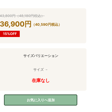
43,800
円
（
48,180
円
税込）
36,900
円
（
40,590
円
税込）
15%OFF
サイズバリエーション
サイズ －
在庫なし
お気に入りへ追加