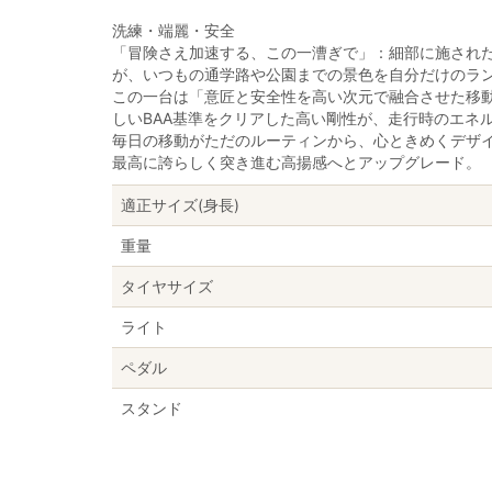
洗練・端麗・安全
「冒険さえ加速する、この一漕ぎで」：細部に施され
が、いつもの通学路や公園までの景色を自分だけのラ
この一台は「意匠と安全性を高い次元で融合させた移動
しいBAA基準をクリアした高い剛性が、走行時のエネ
毎日の移動がただのルーティンから、心ときめくデザ
最高に誇らしく突き進む高揚感へとアップグレード。
適正サイズ(身長)
重量
タイヤサイズ
ライト
ペダル
スタンド