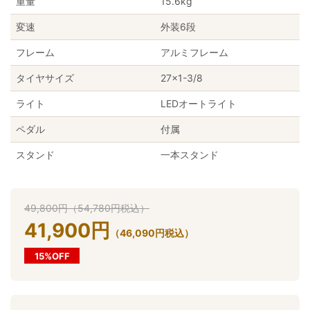
重量
15.6kg
変速
外装6段
フレーム
アルミフレーム
タイヤサイズ
27×1-3/8
ライト
LEDオートライト
ペダル
付属
スタンド
一本スタンド
49,800
円
（
54,780
円
税込）
41,900
円
（
46,090
円
税込）
15%OFF