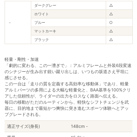
ダークグレー
△
ホワイト
△
－
ブルー
○
マットカーキ
△
ブラック
△
軽量・剛性・加速
「劇的に変わる、この一漕ぎで」：アルミフレームと外装6段変速
のシナジーが生み出す鋭い蹴り出しは、いつもの坂道さえ平坦に
感じさせる。
この一台は「走りの質を定義する高効率な移動体」であり、軽量
アルミパーツの多用による大幅な軽量化と、BAA基準を100%クリ
アした信頼性が、ライダーの出力をロスなく路面へ伝える。
毎日の移動がただのルーティンから、軽快なシフトチェンジを武
器に、目的地まで最短かつ爽快に突き進むスポーツ体験へとアッ
プグレードされる。
適正サイズ(身長)
148cm -