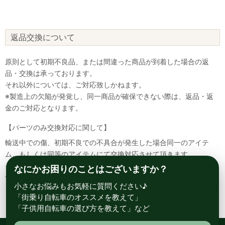
返品交換について
原則として初期不良品、または間違った商品が到着した場合の返
品・交換は承っております。
それ以外については、ご対応致しかねます。
※製造上の欠陥が発覚し、同一商品が確保できない際は、返品・返
金のご対応となります。
【パーツのみ交換対応に関して】
輸送中での傷、初期不良での不具合が発生した場合同一のアイテ
ム、もしくは同等のアイテムにて交換対応させて頂きます。
その場合該当部品を着払いにて返送して頂く必要が御座いますので
なにかお困りのことはございますか？
予めご了承ください。
小さなお悩みもお気軽に質問ください♪
「街乗り自転車のオススメを教えて」
「子供用自転車の選び方を教えて」など