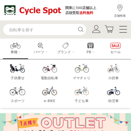
関東に100店舗以上
店頭受取
送料無料
店舗検索
車種
パーツ
ブランド
PB
セール
子供乗せ
電動自転車
ママチャリ
小径車
スポーツ
e-BIKE
子ども車
幼児車