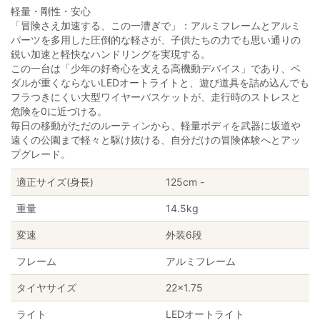
軽量・剛性・安心
「冒険さえ加速する、この一漕ぎで」：アルミフレームとアルミ
パーツを多用した圧倒的な軽さが、子供たちの力でも思い通りの
鋭い加速と軽快なハンドリングを実現する。
この一台は「少年の好奇心を支える高機動デバイス」であり、ペ
ダルが重くならないLEDオートライトと、遊び道具を詰め込んでも
フラつきにくい大型ワイヤーバスケットが、走行時のストレスと
危険を0に近づける。
毎日の移動がただのルーティンから、軽量ボディを武器に坂道や
遠くの公園まで軽々と駆け抜ける、自分だけの冒険体験へとアッ
プグレード。
適正サイズ(身長)
125cm -
重量
14.5kg
変速
外装6段
フレーム
アルミフレーム
タイヤサイズ
22×1.75
ライト
LEDオートライト