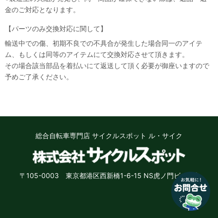
金のご対応となります。
【パーツのみ交換対応に関して】
輸送中での傷、初期不良での不具合が発生した場合同一のアイテ
ム、もしくは同等のアイテムにて交換対応させて頂きます。
その場合該当部品を着払いにて返送して頂く必要が御座いますので
なにかお困りのことはございますか？
予めご了承ください。
小さなお悩みもお気軽に質問ください♪
「街乗り自転車のオススメを教えて」
「子供用自転車の選び方を教えて」など
お問い合わせ
総合自転車専門店 サイクルスポット ル・サイク
いいえ、結構です
〒105-0003 東京都港区西新橋1-6-15 NS虎ノ門ビル8階