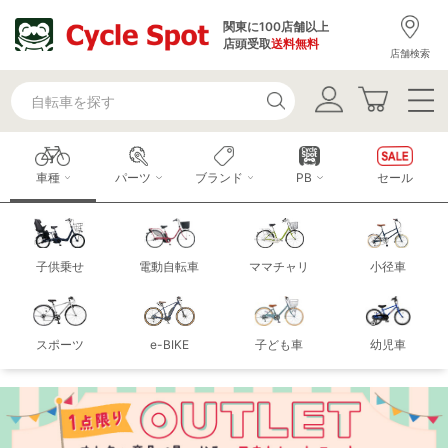
関東に100店舗以上
店頭受取
送料無料
店舗検索
車種
パーツ
ブランド
PB
セール
子供乗せ
電動自転車
ママチャリ
小径車
スポーツ
e-BIKE
子ども車
幼児車