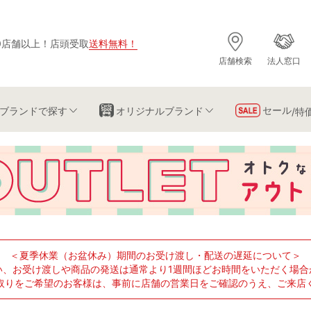
0店舗以上
！
店頭受取
送料無料
！
店舗検索
法人窓口
セール
ブランド
で探す
オリジナルブランド
/特
＜夏季休業（お盆休み）期間のお受け渡し・配送の遅延について＞
い、お受け渡しや商品の発送は通常より1週間ほどお時間をいただく場合
取りをご希望のお客様は、事前に店舗の営業日をご確認のうえ、ご来店