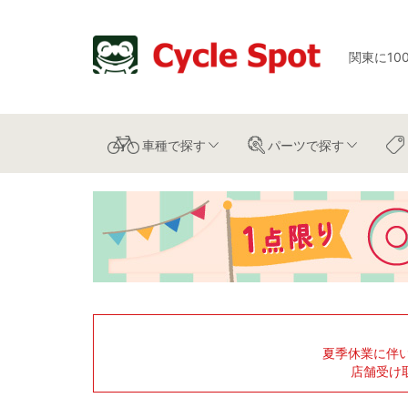
関東に10
車種
で探す
パーツ
で探す
夏季休業に伴
店舗受け