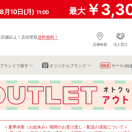
￥3,3
最大
8月10日(月)
11:00
0店舗以上
！
店頭受取
送料無料
！
店舗検索
法人窓口
セール
ブランド
で探す
オリジナルブランド
/特
＜夏季休業（お盆休み）期間のお受け渡し・配送の遅延について＞