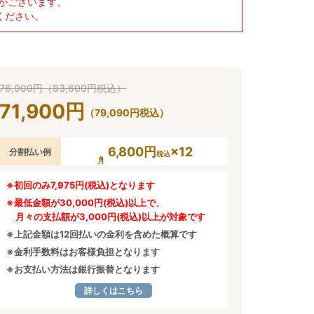
がございます。
ください。
76,000
円
（
83,600
円
税込）
71,900
円
（
79,090
円
税込）
6,800円
×12
分割払い例
税込
※初回のみ7,975円(税込)となります
※最低金額が30,000円(税込)以上で、
月々の支払額が3,000円(税込)以上が対象です
※上記金額は12回払いの金利を含めた概算です
※金利手数料はお客様負担となります
※お支払い方法は銀行振替となります
詳しくはこちら