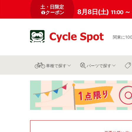
土・日限定
8月8日(土)
～
11:00
クーポン
関東に10
車種
で探す
パーツ
で探す