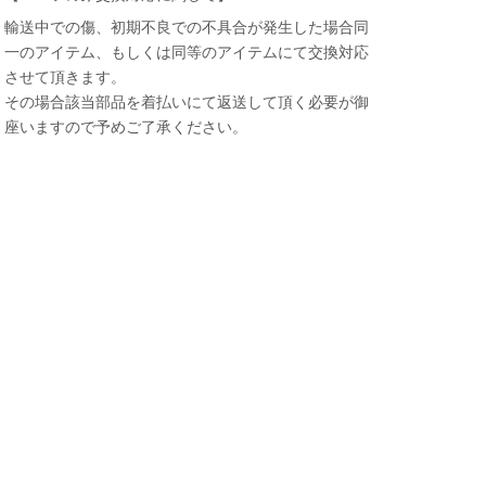
輸送中での傷、初期不良での不具合が発生した場合同
一のアイテム、もしくは同等のアイテムにて交換対応
させて頂きます。
その場合該当部品を着払いにて返送して頂く必要が御
座いますので予めご了承ください。
なにかお困りのことはございます
か？
小さなお悩みもお気軽に質問ください♪
「街乗り自転車のオススメを教えて」
「子供用自転車の選び方を教えて」など
お問い合わせ