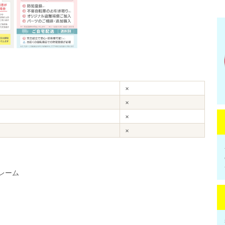
×
×
×
×
フレーム