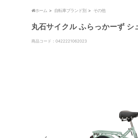
ホーム
自転車ブランド別
その他
丸石サイクル ふらっかーず シュシュ 
商品コード：
0422221062023