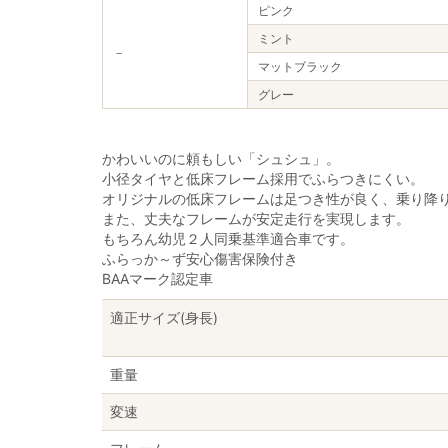
ピンク
ミント
－
マットブラック
グレー
かわいいのに頼もしい「シュシュ」。
小径タイヤと低床フレーム採用でふらつきにくい。
オリジナルの低床フレームは足つき性が良く、乗り降
また、丈夫なフレームが安定走行を実現します。
もちろん幼児２人同乗基準適合車です。
ふらっか～ず安心傷害保険付き
BAAマーク認定車
適正サイズ(身長)
重量
変速