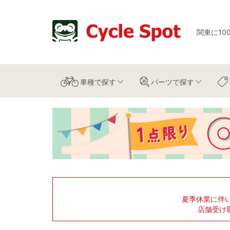
関東に10
車種
で探す
パーツ
で探す
夏季休業に伴
店舗受け