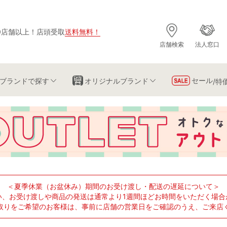
0店舗以上
！
店頭受取
送料無料
！
店舗検索
法人窓口
セール
ブランド
で探す
オリジナルブランド
/特
＜夏季休業（お盆休み）期間のお受け渡し・配送の遅延について＞
い、お受け渡しや商品の発送は通常より1週間ほどお時間をいただく場合
取りをご希望のお客様は、事前に店舗の営業日をご確認のうえ、ご来店