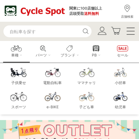
関東に100店舗以上
店頭受取
送料無料
店舗検索
車種
パーツ
ブランド
PB
セール
子供乗せ
電動自転車
ママチャリ
小径車
スポーツ
e-BIKE
子ども車
幼児車