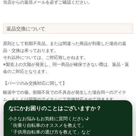
当店からの返信メールを必ずご確認ください。
返品交換について
原則として初期不良品、または間違った商品が到着した場合の返
品・交換は承っております。
それ以外については、ご対応致しかねます。
※製造上の欠陥が発覚し、同一商品が確保できない際は、返品・返
金のご対応となります。
【パーツのみ交換対応に関して】
輸送中での傷、初期不良での不具合が発生した場合同一のアイテ
ム、もしくは同等のアイテムにて交換対応させて頂きます。
その場合該当部品を着払いにて返送して頂く必要が御座いますので
なにかお困りのことはございますか？
予めご了承ください。
小さなお悩みもお気軽に質問ください♪
「街乗り自転車のオススメを教えて」
「子供用自転車の選び方を教えて」など