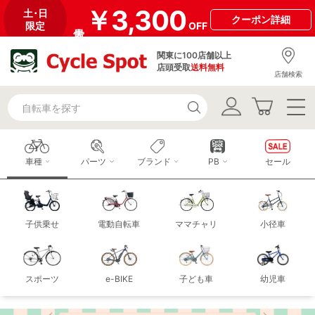
￥3,300
土･日
クーポン
詳細
限定
OFF
関東に100店舗以上
店頭受取
送料無料
店舗検索
車種
パーツ
ブランド
PB
セール
子供乗せ
電動自転車
ママチャリ
小径車
スポーツ
e-BIKE
子ども車
幼児車