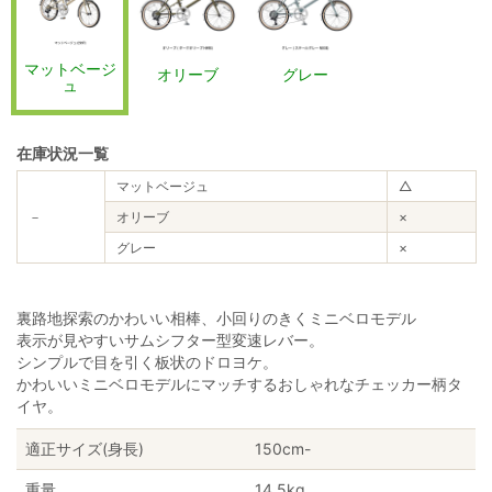
マットベージ
オリーブ
グレー
ュ
在庫状況一覧
マットベージュ
△
－
オリーブ
×
グレー
×
裏路地探索のかわいい相棒、小回りのきくミニベロモデル
表示が見やすいサムシフター型変速レバー。
シンプルで目を引く板状のドロヨケ。
かわいいミニベロモデルにマッチするおしゃれなチェッカー柄タ
イヤ。
適正サイズ(身長)
150cm-
重量
14.5kg