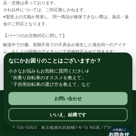
品・交換は承っております。
それ以外については、ご対応致しかねます。
※製造上の欠陥が発覚し、同一商品が確保できない際は、返品・返
金のご対応となります。
【パーツのみ交換対応に関して】
輸送中での傷、初期不良での不具合が発生した場合同一のアイテ
ム、もしくは同等のアイテムにて交換対応させて頂きます。
その場合該当部品を着払いにて返送して頂く必要が御座いますので
なにかお困りのことはございますか？
予めご了承ください。
小さなお悩みもお気軽に質問ください♪
「街乗り自転車のオススメを教えて」
「子供用自転車の選び方を教えて」など
お問い合わせ
総合自転車専門店 サイクルスポット ル・サイク
いいえ、結構です
〒105-0003 東京都港区西新橋1-6-15 NS虎ノ門ビル8階