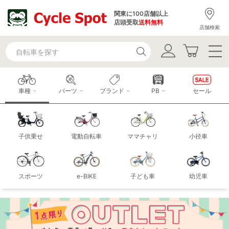
関東に100店舗以上
店頭受取
送料無料
店舗検索
車種
パーツ
ブランド
PB
セール
子供乗せ
電動自転車
ママチャリ
小径車
スポーツ
e-BIKE
子ども車
幼児車