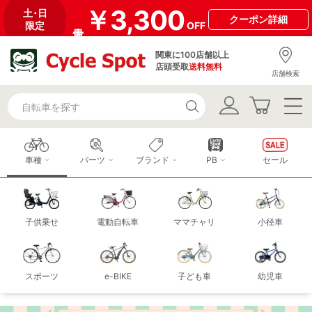
￥3,300
土･日
クーポン
詳細
限定
OFF
関東に100店舗以上
店頭受取
送料無料
店舗検索
車種
パーツ
ブランド
PB
セール
子供乗せ
電動自転車
ママチャリ
小径車
スポーツ
e-BIKE
子ども車
幼児車