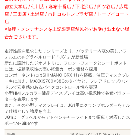
都立大学店 / 仙川店 / 麻布十番店 / 下北沢店 / 四ツ谷店 / 広尾
店 / 三田店 / 土浦店 / 市川コルトンプラザ店 / トーブイコート
店
※修理・メンテナンスを上記限定店舗以外でお受け出来ない場
合がございます。
走行性能を追求したＪシリーズより、バッテリー内蔵の美しいフ
ォルムのe-グラベルロード「JG1」が新登場
新たに設計したジオメトリに、フロントフォークとシートポスト
には、振動吸収性の高い軽量カーボン素材を採用
コンポーネントにはSHIMANO GRX 11sを搭載、油圧ディスクブレ
ーキに加え、MAXXIS700×38Cのタイヤと、フレアドロップハン
ドルで安定感のあるバイクコントロール性を実現
小型HMIフルカラー液晶ディスプレイは高い視認性で各種パラメー
ターを表示します
また、その小型ディスプレイは、JG1用にクランプホルダーをアル
ミ仕様として強度を向上
JG1は、グラベルからアドベンチャーライドまで幅広く対応したス
ポーツe-Bikeです
重量
15.8kg（S）/15.9kg（M）