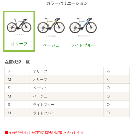
カラーバリエーション
オリーブ
ベージュ
ライトブルー
在庫状況一覧
S
オリーブ
△
M
オリーブ
×
S
ベージュ
○
M
ベージュ
○
S
ライトブルー
○
M
ライトブルー
○
■お受け取りが下記店舗限定となります