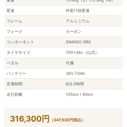
変速
外装11段変速
フレーム
アルミニウム
フォーク
カーボン
コンポーネント
SIMANO GRX
タイヤサイズ
700×38c（仏式）
ペダル
付属
バッテリー
36V 7.0Ah
充電時間
約3.5時間
走行距離
105km / 40km
316,300
円
（
347,930
円
税込）