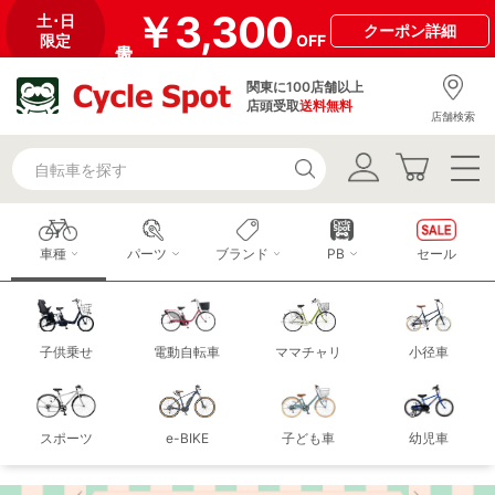
￥3,300
土･日
クーポン
詳細
限定
OFF
関東に100店舗以上
店頭受取
送料無料
店舗検索
車種
パーツ
ブランド
PB
セール
子供乗せ
電動自転車
ママチャリ
小径車
スポーツ
e-BIKE
子ども車
幼児車