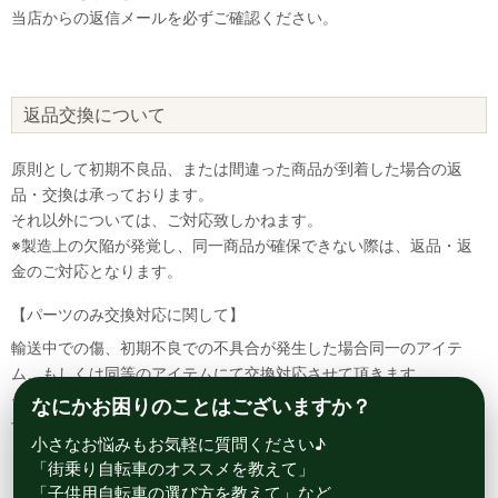
当店からの返信メールを必ずご確認ください。
返品交換について
原則として初期不良品、または間違った商品が到着した場合の返
品・交換は承っております。
それ以外については、ご対応致しかねます。
※製造上の欠陥が発覚し、同一商品が確保できない際は、返品・返
金のご対応となります。
【パーツのみ交換対応に関して】
輸送中での傷、初期不良での不具合が発生した場合同一のアイテ
ム、もしくは同等のアイテムにて交換対応させて頂きます。
その場合該当部品を着払いにて返送して頂く必要が御座いますので
なにかお困りのことはございますか？
予めご了承ください。
小さなお悩みもお気軽に質問ください♪
「街乗り自転車のオススメを教えて」
「子供用自転車の選び方を教えて」など