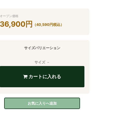
オープン価格
36,900
円
（
40,590
円
税込）
サイズバリエーション
サイズ －
カートに入れる
お気に入りへ追加