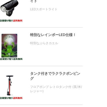
イト
LEDスポートライト
特別なレインボーLED仕様！
特別なぶらさカエル
タンク付きでラクラクポンピン
グ
フロアポンプ レトロタンク付 (英/米/
レジャー)