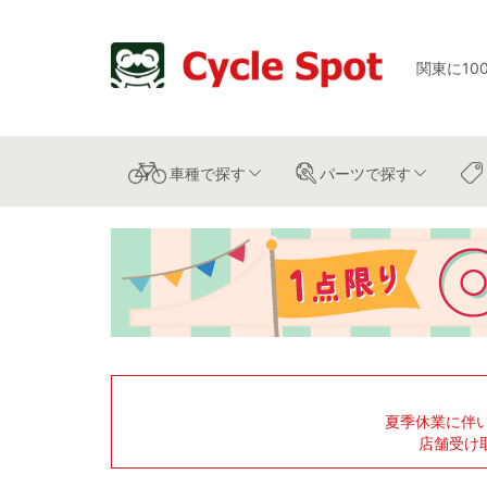
関東に10
車種
で探す
パーツ
で探す
夏季休業に伴
店舗受け