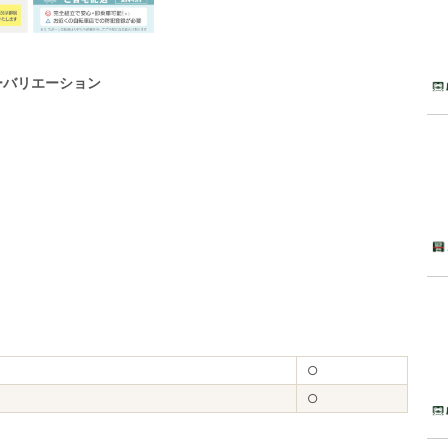
ーバリエーション
○
○