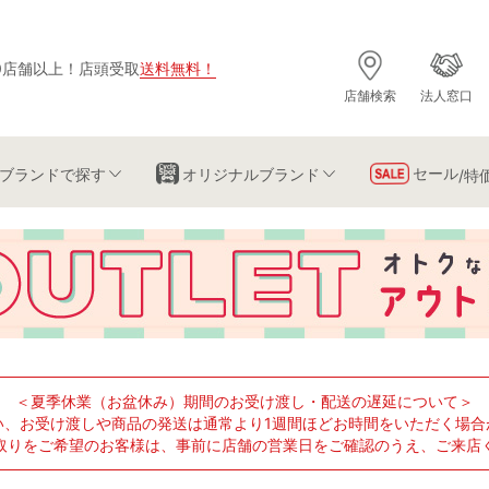
0店舗以上
！
店頭受取
送料無料
！
店舗検索
法人窓口
セール
ブランド
で探す
オリジナルブランド
/特
＜夏季休業（お盆休み）期間のお受け渡し・配送の遅延について＞
い、お受け渡しや商品の発送は通常より1週間ほどお時間をいただく場合
取りをご希望のお客様は、事前に店舗の営業日をご確認のうえ、ご来店