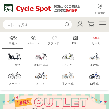
関東に100店舗以上
店頭受取
送料無料
店舗検索
車種
パーツ
ブランド
PB
セール
子供乗せ
電動自転車
ママチャリ
小径車
スポーツ
e-BIKE
子ども車
幼児車