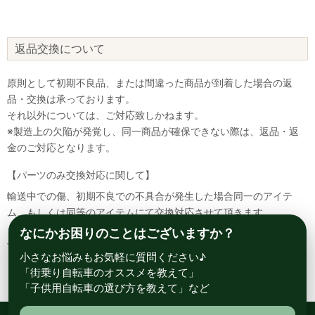
返品交換について
原則として初期不良品、または間違った商品が到着した場合の返
品・交換は承っております。
それ以外については、ご対応致しかねます。
※製造上の欠陥が発覚し、同一商品が確保できない際は、返品・返
金のご対応となります。
【パーツのみ交換対応に関して】
輸送中での傷、初期不良での不具合が発生した場合同一のアイテ
ム、もしくは同等のアイテムにて交換対応させて頂きます。
その場合該当部品を着払いにて返送して頂く必要が御座いますので
なにかお困りのことはございますか？
予めご了承ください。
小さなお悩みもお気軽に質問ください♪
「街乗り自転車のオススメを教えて」
「子供用自転車の選び方を教えて」など